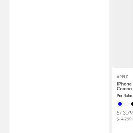
APPLE
IPhone 
Combo 
Por Bako
S/ 3,7
S/ 4,799