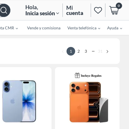
0
Hola
,
Mi
cuenta
Inicia sesión
eta CMR
Vende y comisiona
Venta telefónica
Ayuda
...
1
2
3
31