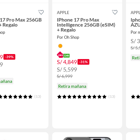
APPLE
APP
 17 Pro Max 256GB
IPhone 17 Pro Max
Iph
+ Regalo
Intelligence 256GB (eSIM)
AZ
+ Regalo
hop
Por 
Por Oh Shop
S/ 
S/ 5
49
-39%
Ret
S/ 4,849
-31%
99
S/ 5,599
S/ 6,999
mañana
Retira mañana
(13)
(13)