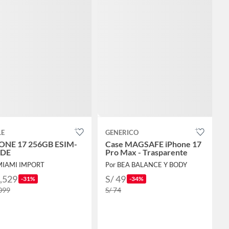
LE
GENERICO
ONE 17 256GB ESIM-
Case MAGSAFE iPhone 17
RDE
Pro Max - Trasparente
MIAMI IMPORT
Por BEA BALANCE Y BODY
3,529
S/ 49
-31%
-34%
,099
S/ 74