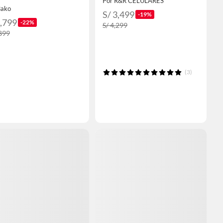
Por R&R CELULARES
Bako
S/ 3,499
-19%
3,799
-22%
S/ 4,299
,899
(3)