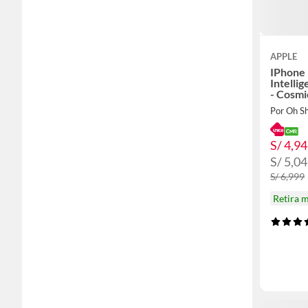
APPLE
IPhone
Intelli
- Cosm
Regalo
Por Oh S
S/ 4,9
S/ 5,0
S/ 6,999
Retira 