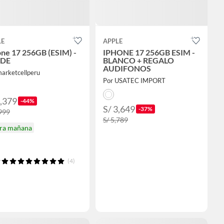
LE
APPLE
one 17 256GB (ESIM) -
IPHONE 17 256GB ESIM -
RDE
BLANCO + REGALO
AUDIFONOS
marketcellperu
Por USATEC IMPORT
3,379
-44%
S/ 3,649
-37%
,999
S/ 5,789
ira mañana
(4)