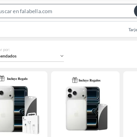
Search
Bar
Tarj
r por
:
endados