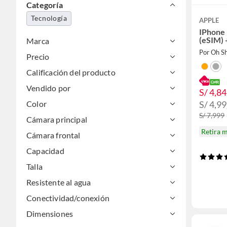
Categoría
Tecnología
APPLE
IPhone
(eSIM) 
Marca
Por Oh S
Precio
Calificación del producto
Vendido por
S/ 4,8
Color
S/ 4,9
S/ 7,999
Cámara principal
Retira 
Cámara frontal
Capacidad
Talla
Resistente al agua
Conectividad/conexión
Dimensiones