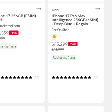
LE
APPLE
one 17 256GB (ESIM) -
IPhone 17 Pro Max
UL
Intelligence 256GB (eSIM)
- Deep Blue + Regalo
marketcellperu
Por Oh Shop
3,359
-44%
,999
S/ 5,299
-24%
ira mañana
S/ 6,999
Retira mañana
(10)
(13)