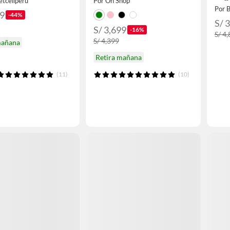
etcellperu
Por Oh Shop
Por 
79
-44%
S/ 
S/ 3,699
-16%
S/ 4
S/ 4,399
mañana
Retira mañana
(11)
(10)