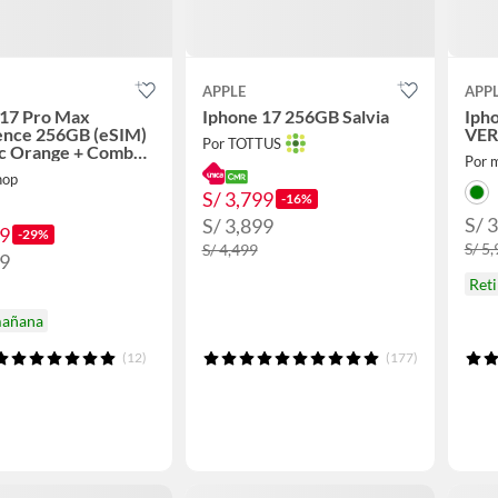
APPLE
APP
 17 Pro Max
Iphone 17 256GB Salvia
Iph
gence 256GB (eSIM)
VE
Por TOTTUS
ic Orange + Combo
Por 
hop
S/ 3,799
-16%
S/ 
S/ 3,899
49
-29%
S/ 5
S/ 4,499
49
Ret
mañana
(12)
(177)