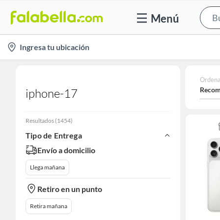
Menú
location-
Ingresa tu ubicación
icon
Ordena
Recom
iphone-17
Resultados
(
1454
)
Tipo de Entrega
Envío a domicilio
Llega mañana
Retiro en un punto
Retira mañana