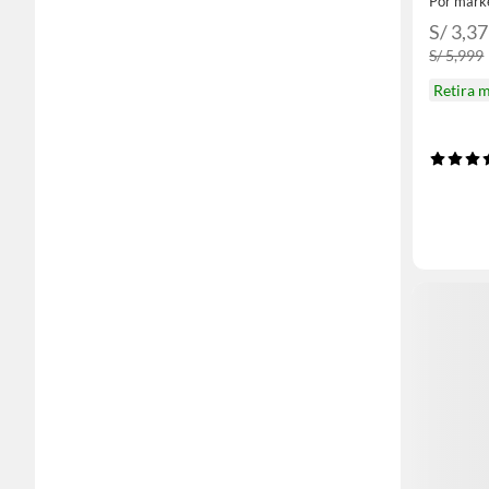
Por mark
S/ 3,3
S/ 5,999
Retira 