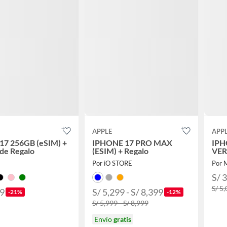
APPLE
APP
17 256GB (eSIM) +
IPHONE 17 PRO MAX
IPH
de Regalo
(ESIM) + Regalo
VE
Por iO STORE
Por 
S/ 
S/ 5
99
S/ 5,299 - S/ 8,399
-21%
-12%
S/ 5,999 - S/ 8,999
Envío
gratis