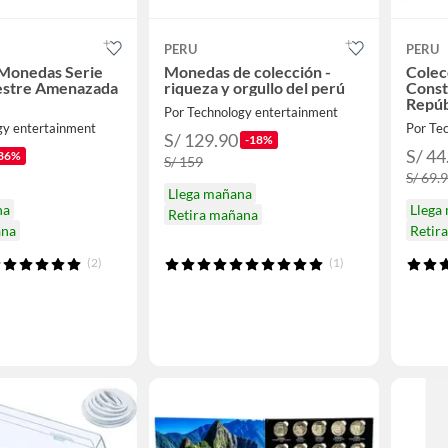
PERU
PERU
 Monedas Serie
Monedas de colección -
Colec
vestre Amenazada
riqueza y orgullo del perú
Const
Repúb
Por Technology entertainment
gy entertainment
Por Te
S/ 129.90
-18%
S/ 44
36%
S/ 159
S/ 69.
Llega mañana
na
Llega
Retira mañana
ana
Retir
(2)
(1)