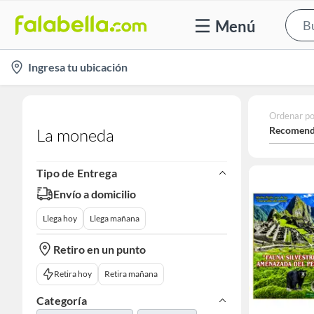
Menú
location-
Ingresa tu ubicación
icon
Ordenar po
Recomend
La moneda
Tipo de Entrega
Envío a domicilio
Llega hoy
Llega mañana
Retiro en un punto
Retira hoy
Retira mañana
Categoría