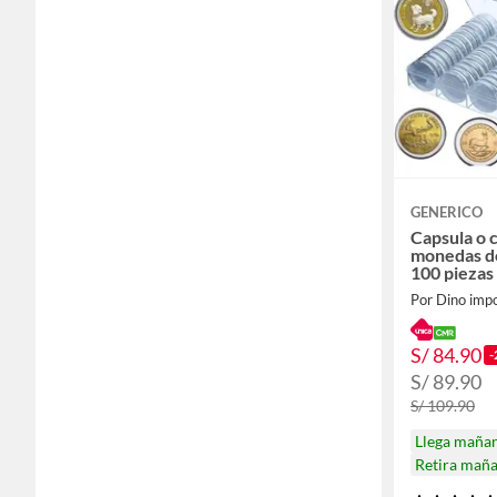
GENERICO
Capsula o 
monedas de
100 piezas
Por Dino imp
S/ 84.90
-
S/ 89.90
S/ 109.90
Llega maña
Retira mañ