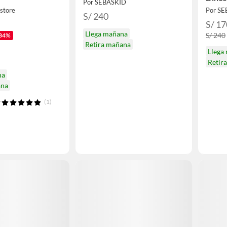
Por SEBASKID
 store
Por S
S/ 240
S/ 17
Llega mañana
S/ 240
34%
Retira mañana
Llega
Retir
na
ana
(1)