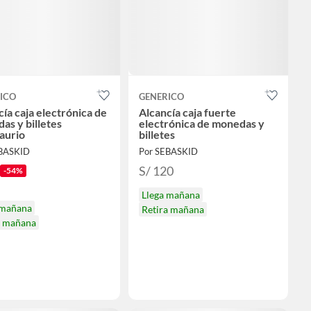
ICO
GENERICO
ía caja electrónica de
Alcancía caja fuerte
as y billetes
electrónica de monedas y
aurio
billetes
EBASKID
Por SEBASKID
S/ 120
-54%
Llega mañana
 mañana
Retira mañana
a mañana