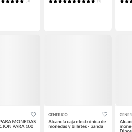
(3)
(1)
GENERICO
GENER
 PARA MONEDAS
Alcancía caja electrónica de
Alcanc
CION PARA 100
monedas y billetes - panda
moned
Dinos