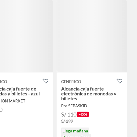
ICO
GENERICO
ía caja fuerte de
Alcancía caja fuerte
s y billetes - azul
electrónica de monedas y
billetes
INION MARKET
Por SEBASKID
0
S/ 110
-45%
S/ 199
Llega mañana