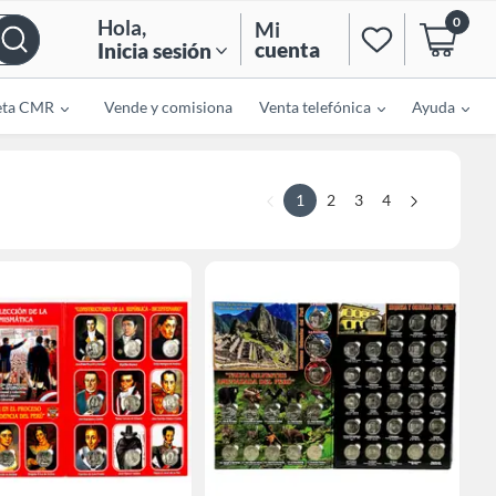
0
Hola
,
Mi
cuenta
Inicia sesión
eta CMR
Vende y comisiona
Venta telefónica
Ayuda
1
2
3
4