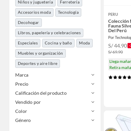
Niños y juguetería
Ferretería
Accesorios moda
Tecnología
PERU
Colección
Decohogar
Fauna Sil
Del Perú
Libros, papelería y celebraciones
Por Technolo
Especiales
Cocina y baño
Moda
S/ 44.90
-
S/ 69.90
Muebles y organización
Llega maña
Deportes y aire libre
Retira mañ
Servicios y experiencias
Marca
Precio
Herramientas y máquinas
Calificación del producto
Automotriz
Belleza, higiene y salud
Vendido por
Alimentos y bebidas
Color
Género