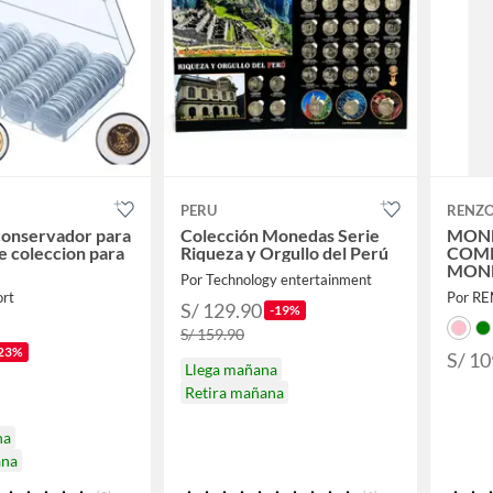
PERU
RENZO
conservador para
Colección Monedas Serie
MONE
 coleccion para
Riqueza y Orgullo del Perú
COMP
MONE
Por Technology entertainment
ort
Por R
S/ 129.90
-19%
S/ 159.90
23%
S/ 10
Llega mañana
Retira mañana
na
ana