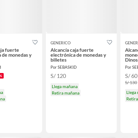
GENERICO
GENER
ja fuerte
Alcancía caja fuerte
Alcanc
a de monedas y
electrónica de monedas y
moned
billetes
Dinos
d
Por SEBASKID
Por S
S/ 120
S/ 60
%
S/ 130
Llega mañana
na
Llega
Retira mañana
ana
Retir