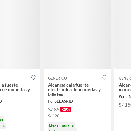
GENERICO
GENER
ja fuerte
Alcancía caja fuerte
Alcanc
a de monedas y
electrónica de monedas y
moneda
billetes
Por L
D
Por SEBASKID
S/ 15
S/ 85
-29%
S/ 120
na
Llega mañana
ana