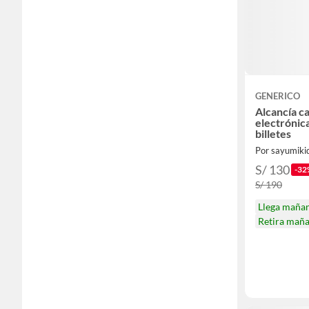
GENERICO
Alcancía ca
electrónic
billetes
Por sayumiki
S/ 130
-32
S/ 190
Llega maña
Retira mañ