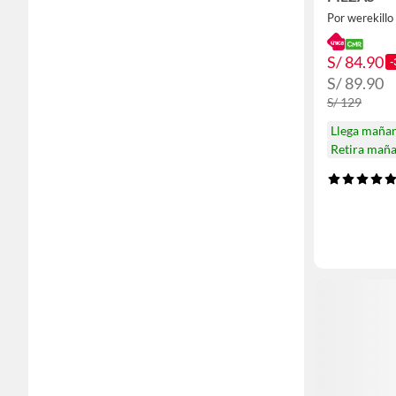
Por werekillo
S/ 84.90
-
S/ 89.90
S/ 129
Llega maña
Retira mañ