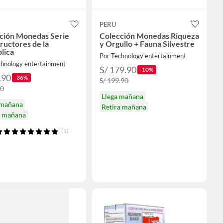
PERU
ción Monedas Serie
Colección Monedas Riqueza
ructores de la
y Orgullo + Fauna Silvestre
lica
Por Technology entertainment
chnology entertainment
S/ 179.90
-10%
.90
-36%
S/ 199.90
90
Llega mañana
 mañana
Retira mañana
a mañana
(1)