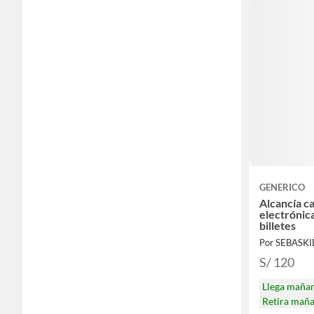
GENERICO
Alcancía ca
electrónic
billetes
Por SEBASKI
S/ 120
Llega maña
Retira mañ