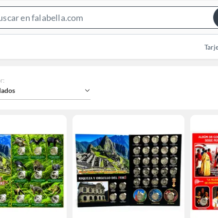
Search
Bar
Tarj
r
:
ados