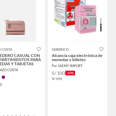
 COSTA
GENERICO
DERO CASUAL CON
Alcancía caja electrónica de
ARTIMIENTOS PARA
monedas y billetes
DAS Y TARJETAS
Por JAEMY IMPORT
ENZO COSTA
S/ 100
-33%
S/ 150
9