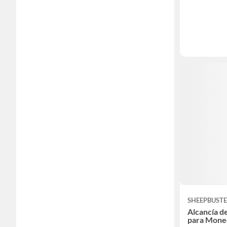
SHEEPBUST
Alcancía d
para Moned