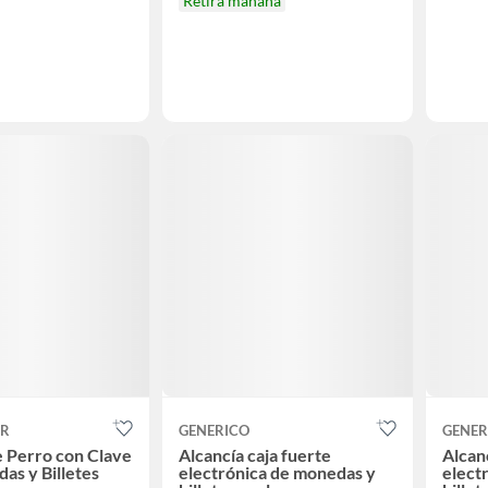
Retira mañana
ER
GENERICO
GENER
e Perro con Clave
Alcancía caja fuerte
Alcanc
as y Billetes
electrónica de monedas y
elect