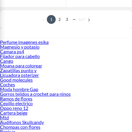
...
1
2
3
167
Perfume imagenes esika
Magnesio y potasio
Camara ps4
Fijador para cabello
Cango
Moana para colorear
Zapatillas punto v
Licuadora osterizer
Good molecules
Coches
Moda hombre Gap
Gorros tejidos a crochet para ninos
Ramos de flores
Cepillo electrico
Oppo reno 12
Cartera beige
Mtd
Audifonos Skullcandy
Chompas con flores
Repisas