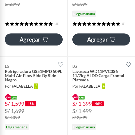
S/ 2,999
S/ 3,399
Llega mañana
(28)
(5)
Agregar
Agregar
LG
LG
Refrigeradora GS51MPD 509L
Lavaseca WD11PVC3S6
Multi Air Flow Side By Side
11/7kg AI DD Carga Frontal
Negro
Plateada
Por FALABELLA
Por FALABELLA
S/ 1,599
S/ 1,399
-48%
-46%
S/ 1,699
S/ 1,499
S/ 3,099
S/ 2,599
Llega mañana
Llega mañana