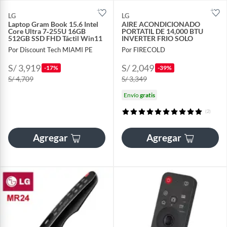
LG
LG
Laptop Gram Book 15.6 Intel
AIRE ACONDICIONADO
Core Ultra 7‑255U 16GB
PORTATIL DE 14,000 BTU
512GB SSD FHD Táctil Win11
INVERTER FRIO SOLO
Por Discount Tech MIAMI PE
Por FIRECOLD
S/ 3,919
S/ 2,049
-17%
-39%
S/ 4,709
S/ 3,349
Envío
gratis
(2)
Agregar
Agregar