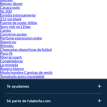
Relojes Skmei
Casaca polo
Ns 200
Envidia intensamente
212 vip black
Fuente de poder 600w
Sony mdr ex110ap
Canbo
Converse azules
Perfume expression esika
Xiaomi eu
Shinobu
Chaquetas deportivas de futbol
Poco f6
Morral coach
Congeladoras
La moneda
Ropero blanco
Moda hombre Camisas de vestir
Tomatodo acero inoxidable
Te ayudamos
Sé parte de falabella.com