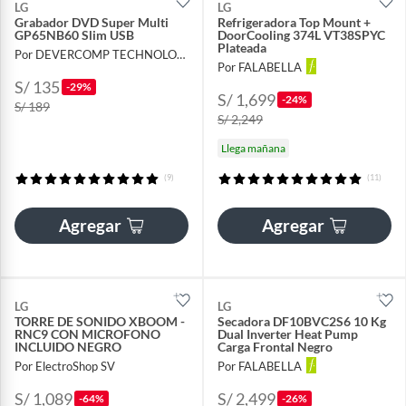
LG
LG
Grabador DVD Super Multi
Refrigeradora Top Mount +
GP65NB60 Slim USB
DoorCooling 374L VT38SPYC
Plateada
Por DEVERCOMP TECHNOLOGY
Por FALABELLA
S/ 135
-29%
S/ 1,699
-24%
S/ 189
S/ 2,249
Llega mañana
(9)
(11)
Agregar
Agregar
LG
LG
TORRE DE SONIDO XBOOM -
Secadora DF10BVC2S6 10 Kg
RNC9 CON MICROFONO
Dual Inverter Heat Pump
INCLUIDO NEGRO
Carga Frontal Negro
Por ElectroShop SV
Por FALABELLA
S/ 1,089
S/ 2,499
-64%
-26%