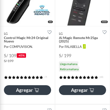
LG
LG
Control Magic Mr24 Original
Ai Magic Remote Mr25ga
Nuevo
(2025)
Por COMPUVISION.
Por FALABELLA
S/ 109
S/ 199
-45%
S/ 199
Llega mañana
Retira mañana
(7)
(60)
Agregar
Agregar