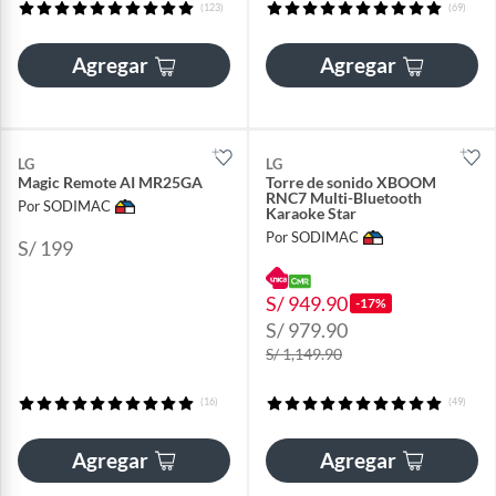
(123)
(69)
Agregar
Agregar
LG
LG
Magic Remote AI MR25GA
Torre de sonido XBOOM
RNC7 Multi-Bluetooth
Por SODIMAC
Karaoke Star
Por SODIMAC
S/ 199
S/ 949.90
-17%
S/ 979.90
S/ 1,149.90
(16)
(49)
Agregar
Agregar