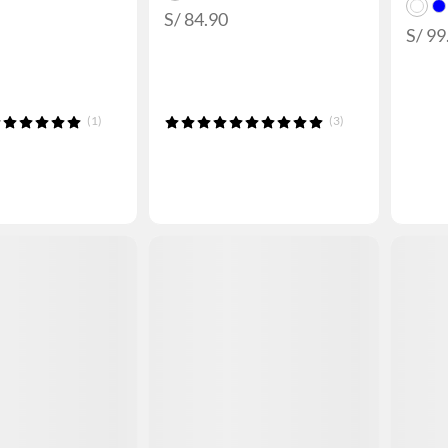
S/ 84.90
S/ 99
(1)
(3)