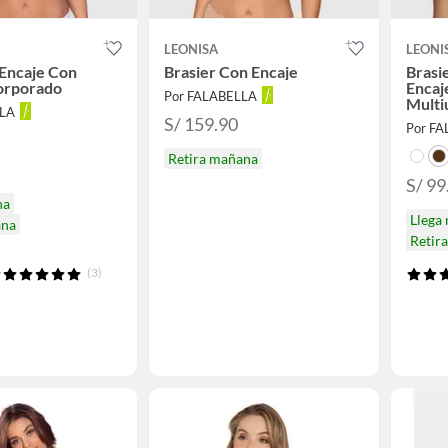
LEONISA
LEONI
 Encaje Con
Brasier Con Encaje
Brasi
orporado
Encaj
Por FALABELLA
Multi
LLA
S/ 159.90
Por F
Retira mañana
S/ 99
na
Llega
ana
Retir
(3)