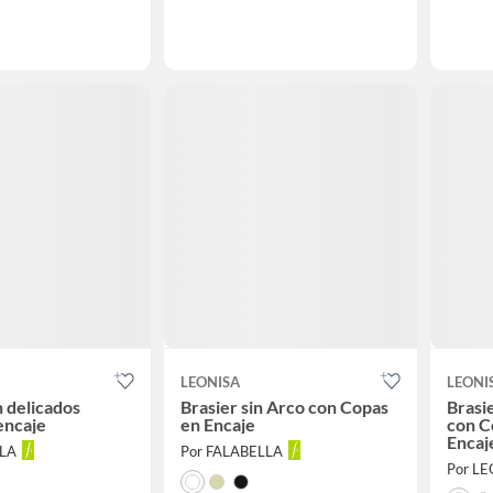
LEONISA
LEONI
n delicados
Brasier sin Arco con Copas
Brasi
encaje
en Encaje
con C
Encaj
LLA
Por FALABELLA
Por L