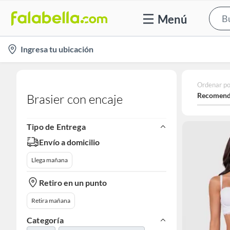
Menú
location-
Ingresa tu ubicación
icon
Ordenar po
Recomend
Brasier con encaje
Tipo de Entrega
Envío a domicilio
Llega mañana
Retiro en un punto
Retira mañana
Categoría