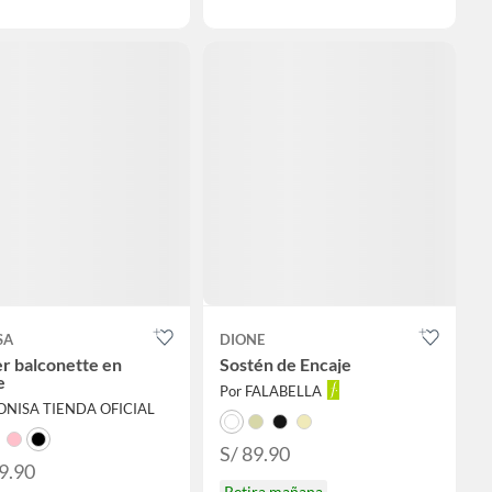
SA
DIONE
er balconette en
Sostén de Encaje
e
Por FALABELLA
EONISA TIENDA OFICIAL
S/ 89.90
9.90
Retira mañana