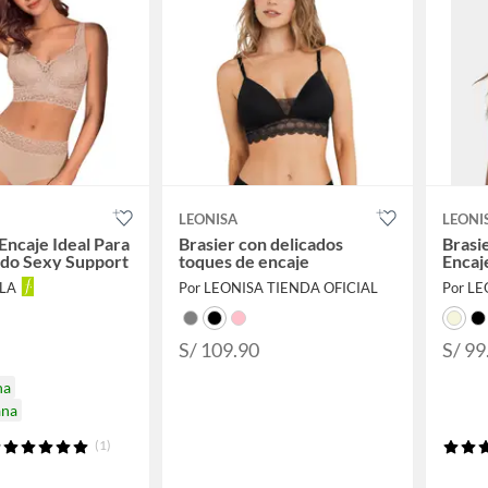
LEONISA
LEONI
Encaje Ideal Para
Brasier con delicados
Brasi
ado Sexy Support
toques de encaje
Encaj
LLA
Por LEONISA TIENDA OFICIAL
Por L
S/ 109.90
S/ 99
na
ana
(1)