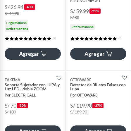
Por CNO IMPORT
S/ 26.94
-40%
S/ 59.99
-25%
S/ 44.90
S/ 80
Llega mañana
Retira mañana
Retira mañana
(2)
(2)
Agregar
Agregar
TAKEMA
OTTOWARE
Soporte Sujetador con LUPA y
Detector de Billetes Falsos con
Luz LED - doble ZOOM
Lupa
Por ELECTRICALL
Por OTTOWARE
S/ 70
S/ 119.90
-30%
-37%
S/ 100
S/ 189.90