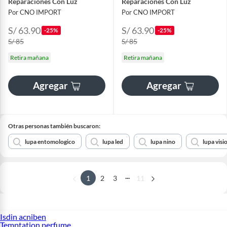
Reparaciones Con Luz
Reparaciones Con Luz
Por CNO IMPORT
Por CNO IMPORT
S/ 63.90
S/ 63.90
-25%
-25%
S/ 85
S/ 85
Retira mañana
Retira mañana
Agregar
Agregar
Otras personas también buscaron:
lupa entomologico
lupa led
lupa nino
lupa visi
...
1
2
3
11
Isdin acniben
Temptation perfume