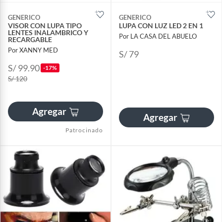
GENERICO
GENERICO
VISOR CON LUPA TIPO
LUPA CON LUZ LED 2 EN 1
LENTES INALAMBRICO Y
Por LA CASA DEL ABUELO
RECARGABLE
Por XANNY MED
S/ 79
S/ 99.90
-17%
S/ 120
Agregar
Agregar
Patrocinado