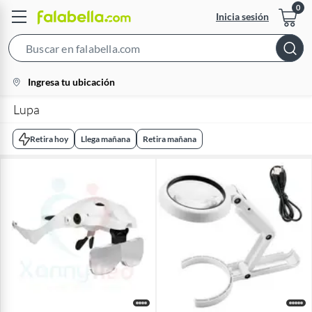
Inicia sesión
Search
Bar
location-
Ingresa tu ubicación
icon
Lupa
Retira hoy
Llega mañana
Retira mañana