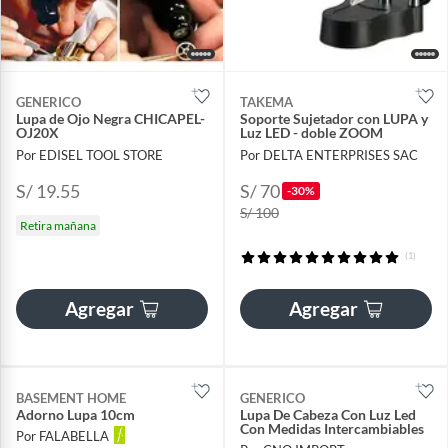
GENERICO
TAKEMA
Lupa de Ojo Negra CHICAPEL-
Soporte Sujetador con LUPA y
OJ20X
Luz LED - doble ZOOM
Por EDISEL TOOL STORE
Por DELTA ENTERPRISES SAC
S/ 19.55
S/ 70
-30%
S/ 100
Retira mañana
(1)
Agregar
Agregar
BASEMENT HOME
GENERICO
Adorno Lupa 10cm
Lupa De Cabeza Con Luz Led
Con Medidas Intercambiables
Por FALABELLA