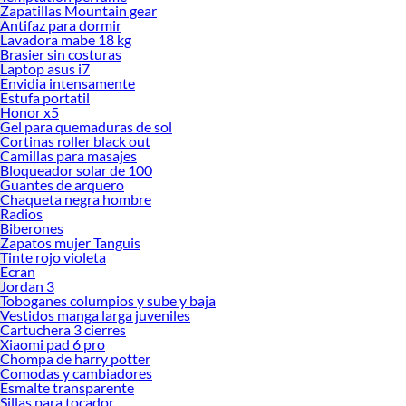
Zapatillas Mountain gear
Antifaz para dormir
Lavadora mabe 18 kg
Brasier sin costuras
Laptop asus i7
Envidia intensamente
Estufa portatil
Honor x5
Gel para quemaduras de sol
Cortinas roller black out
Camillas para masajes
Bloqueador solar de 100
Guantes de arquero
Chaqueta negra hombre
Radios
Biberones
Zapatos mujer Tanguis
Tinte rojo violeta
Ecran
Jordan 3
Toboganes columpios y sube y baja
Vestidos manga larga juveniles
Cartuchera 3 cierres
Xiaomi pad 6 pro
Chompa de harry potter
Comodas y cambiadores
Esmalte transparente
Sillas para tocador