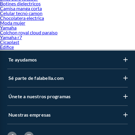
Botines dielectricos
Camisa manga corta
Celular tecno camon
Chocolatera electrica
Moda mujer
Yamaha
Colchon royal cloud paraiso
Yamaha r7
Cicaplast
Edifice
Te ayudamos
Sé parte de falabella.com
Únete a nuestros programas
Nuestras empresas