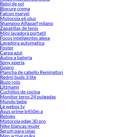
Reloj de sol
Biocure crema
Falcon marvel
Motorola e6 plus
Shampoo Alfaparf milano
Zapatillas de tenis
Mini lavadora portatil
Focos inteligentes alexa
Lavadora automatica
Foster
Carpa azul
Autos a bateria
Sony xperia
Gopro
Plancha de cabello Remington
Redmi buds 3 lite
Buzo rojo
Littmann
Cuchillos de cocina
Monitor teros 24 pulgadas
Mundo bebe
Lg webos tv
Asus prime b450m a
Relojes
Motorola edge 30 pro
Nike blancas mujer
Serum para cejas
Men active esika