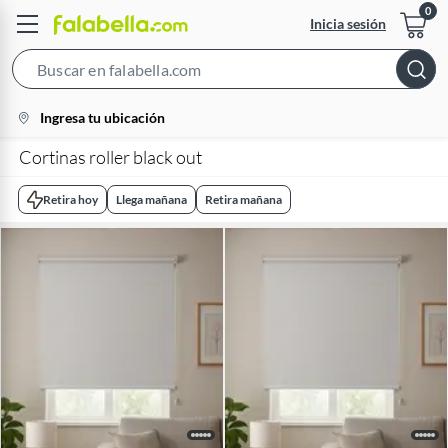
Inicia sesión
Search
Bar
location-
Ingresa tu ubicación
icon
Cortinas roller black out
Retira hoy
Llega mañana
Retira mañana