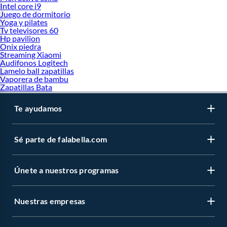
Intel core i9
Juego de dormitorio
Yoga y pilates
Tv televisores 60
Hp pavilion
Onix piedra
Streaming Xiaomi
Audifonos Logitech
Lamelo ball zapatillas
Vaporera de bambu
Zapatillas Bata
Te ayudamos
Sé parte de falabella.com
Únete a nuestros programas
Nuestras empresas