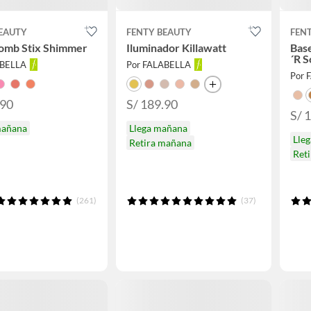
BEAUTY
FENTY BEAUTY
FEN
Bomb Stix Shimmer
Iluminador Killawatt
Base
´R S
ABELLA
Por FALABELLA
Por 
.90
S/ 189.90
S/ 
mañana
Llega mañana
Lle
Retira mañana
Ret
(261)
(37)