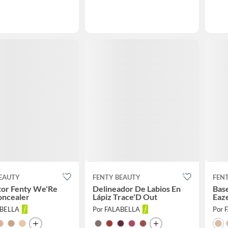
BEAUTY
FENTY BEAUTY
FEN
tor Fenty We'Re
Delineador De Labios En
Base
oncealer
Lápiz Trace'D Out
Eaze
ABELLA
Por FALABELLA
Por 