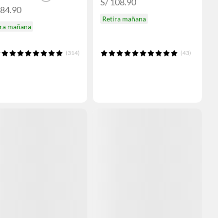
S/ 108.90
184.90
Retira mañana
ira mañana
(314)
(43)