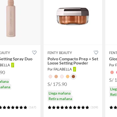
BEAUTY
FENTY BEAUTY
FEN
Setting Spray Duo
Polvo Compacto Prep + Set
Glo
Loose Setting Powder
ABELLA
Por 
Por FALABELLA
.90
S/ 
añana
S/ 175.90
mañana
Lle
Llega mañana
Ret
Retira mañana
(167)
(109)