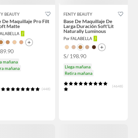
TY BEAUTY
FENTY BEAUTY
 De Maquillaje Pro Filt
Base De Maquillaje De
oft Matte
Larga Duración Soft'Lit
Naturally Luminous
FALABELLA
Por FALABELLA
189.90
S/ 198.90
ga mañana
Llega mañana
ira mañana
Retira mañana
(4648)
(448)