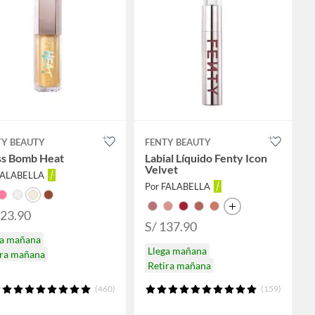
TY BEAUTY
FENTY BEAUTY
ss Bomb Heat
Labial Líquido Fenty Icon
Velvet
FALABELLA
Por FALABELLA
123.90
S/ 137.90
ga mañana
Llega mañana
ira mañana
Retira mañana
(460)
(159)