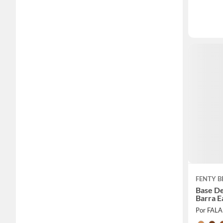
FENTY 
Base De
Barra E
Por FAL