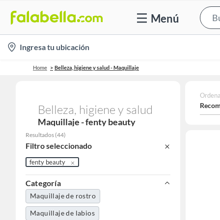
Menú
location-
Ingresa tu ubicación
icon
Home
Belleza, higiene y salud - Maquillaje
Ordena
Recom
Belleza, higiene y salud
Maquillaje - fenty beauty
Resultados
(
44
)
Filtro seleccionado
fenty beauty
Categoría
Maquillaje de rostro
Maquillaje de labios