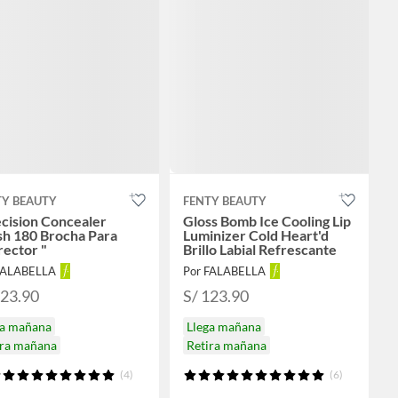
TY BEAUTY
FENTY BEAUTY
cision Concealer
Gloss Bomb Ice Cooling Lip
sh 180 Brocha Para
Luminizer Cold Heart'd
ector "
Brillo Labial Refrescante
FALABELLA
Por FALABELLA
123.90
S/ 123.90
ga mañana
Llega mañana
ira mañana
Retira mañana
(4)
(6)