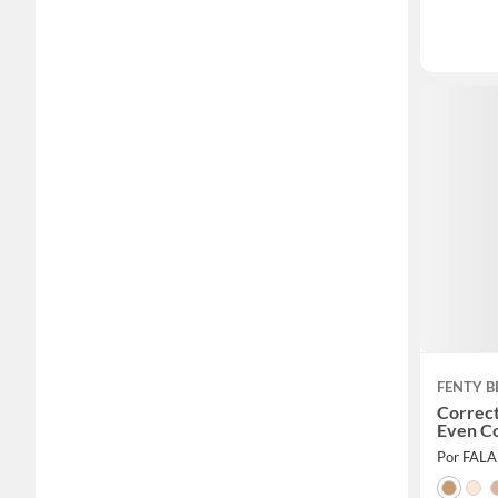
FENTY 
Correc
Even C
Por FAL