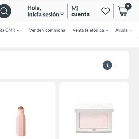
0
Hola
,
Mi
cuenta
Inicia sesión
eta CMR
Vende y comisiona
Venta telefónica
Ayuda
1