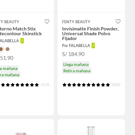
TY BEAUTY
FENTY BEAUTY
torno Match Stix
Invisimatte Finish Powder,
tecontour Skinstick
Universal Shade Polvo
Fijador
FALABELLA
Por FALABELLA
S/ 184.90
151.90
Llega mañana
ga mañana
Retira mañana
ira mañana
(117)
(201)