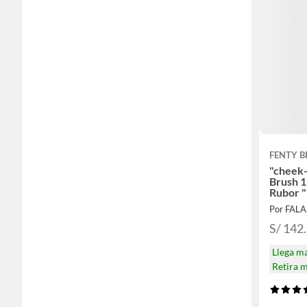
FENTY 
"cheek
Brush 1
Rubor "
Por FAL
S/ 142
Llega m
Retira 