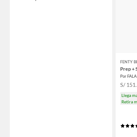
FENTY 
Prep + 
Por FAL
S/ 151
Llega m
Retira 