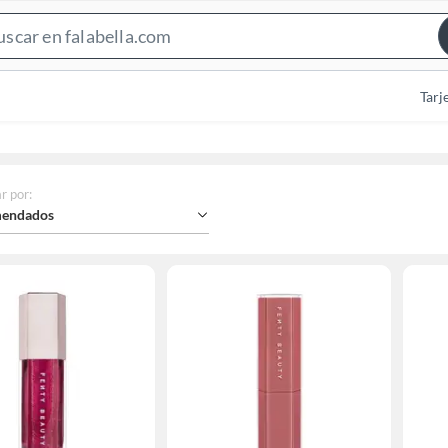
Search
Bar
Tarj
r por
:
endados