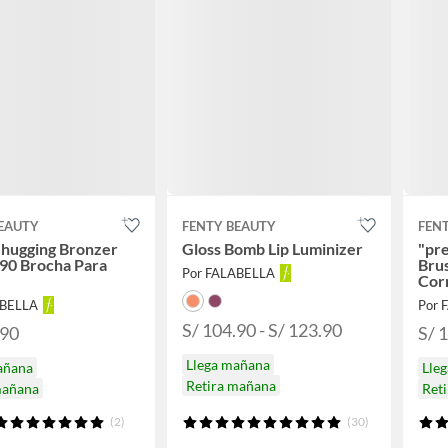
BEAUTY
FENTY BEAUTY
FEN
-hugging Bronzer
Gloss Bomb Lip Luminizer
"pre
90 Brocha Para
Bru
Por FALABELLA
Corr
ABELLA
Por 
S/ 104.90 - S/ 123.90
.90
S/ 
Llega mañana
añana
Lle
Retira mañana
mañana
Ret
(2)
(30)