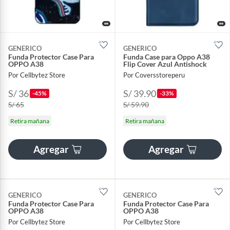
GENERICO
GENERICO
Funda Protector Case Para
Funda Case para Oppo A38
OPPO A38
Flip Cover Azul Antishock
Por Cellbytez Store
Por Coversstoreperu
S/ 36
S/ 39.90
-45%
-33%
S/ 65
S/ 59.90
Retira mañana
Retira mañana
Agregar
Agregar
GENERICO
GENERICO
Funda Protector Case Para
Funda Protector Case Para
OPPO A38
OPPO A38
Por Cellbytez Store
Por Cellbytez Store