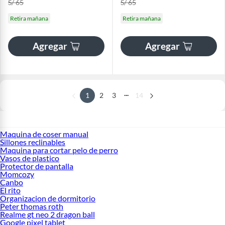
S/ 65
S/ 65
Retira mañana
Retira mañana
Agregar
Agregar
...
1
2
3
14
Maquina de coser manual
Sillones reclinables
Maquina para cortar pelo de perro
Vasos de plastico
Protector de pantalla
Momcozy
Canbo
El rito
Organizacion de dormitorio
Peter thomas roth
Realme gt neo 2 dragon ball
Google pixel tablet