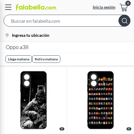
Inicia sesión
Search
Bar
location-
Ingresa tu ubicación
icon
Oppo a38
Llega mañana
Retira mañana