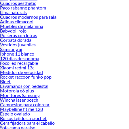
Cuadros aesthetic
Paco rabanne phantom
Lima naturals
Cuadros modernos para sala
Adidas climacool
Muebles de melamina
Babydoll rojo
Pulseras con letras
Corbata dorada
Vestidos juveniles
Samsung ai
Iphone 11 blanco
120 dias de sodoma
Foco led recargable
Xiaomi redmi 13c
Medidor de velocidad
Rocket raccoon funko pop
Bidet
Lavamanos con pedestal
Motorola e6 plus
Monitores Samsung
Wincha laser bosch
Campesino para colorear
Maybelline fit me 128
Espejo ovalado
Bolsos tejidos a crochet
Cera fijadora para el cabello
Sofa cama paraiso