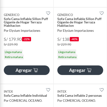
GENERICO
GENERICO
Sofa Cama Inflable Sillon Puff
Sofa Cama Inflable Sillon Puff
Gigante de Hogar Terraza
Gigante de Hogar Terraza
Habitacion
Habitacion
Por Elysium Importaciones
Por Elysium Importaciones
S/ 179.90
S/ 138
-22%
-40%
S/ 229.90
S/ 229.90
Llega mañana
Llega mañana
Retira mañana
Retira mañana
Agregar
Agregar
INTEX
INTEX
Sofa Cama Inflable Individual
Sofá Cama inflable 2 personas
Por COMERCIAL OCEANO.
Por COMERCIAL OCEANO.