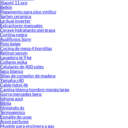
Xiaomi 11 pro
Belkin
Pegamento para piso vinilico
Sarten ceramica
Lg dual inverter
Extractores manuales
Cerave hidratante piel grasa
Cortina negra
Audifonos Sony
Polo beige
Cocina de mesa 4 hornillas
Retinol serum
Lavadora lg 9 kg
Collares esika
Celulares de 400 soles
Saco blanco
Sillas de comedor de madera
Yamaha c40
Cable hdmi 4k
Camisa blanca hombre manga larga
Gorra mercedes benz
Iphone azul
Biblia
Nintendo ds
Termogenico
Esmalte de unas
Arom perfume
Mueble para encimera a gas