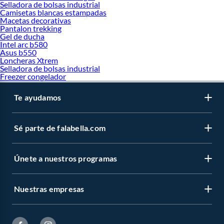
Selladora de bolsas industrial
Camisetas blancas estampadas
Macetas decorativas
Pantalon trekking
Gel de ducha
Intel arc b580
Asus b550
Loncheras Xtrem
Selladora de bolsas industrial
Freezer congelador
Te ayudamos
Sé parte de falabella.com
Únete a nuestros programas
Nuestras empresas