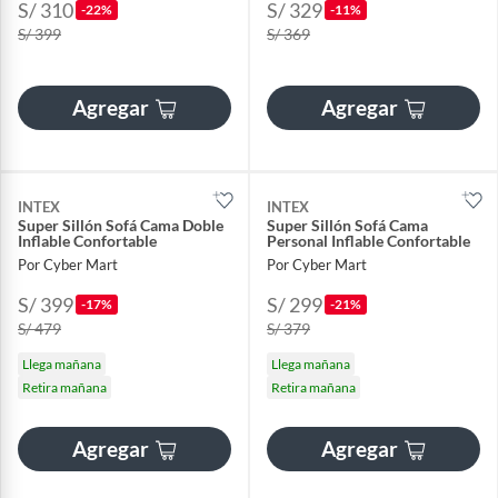
S/ 310
S/ 329
-22%
-11%
S/ 399
S/ 369
Agregar
Agregar
INTEX
INTEX
Super Sillón Sofá Cama Doble
Super Sillón Sofá Cama
Inflable Confortable
Personal Inflable Confortable
Por Cyber Mart
Por Cyber Mart
S/ 399
S/ 299
-17%
-21%
S/ 479
S/ 379
Llega mañana
Llega mañana
Retira mañana
Retira mañana
Agregar
Agregar