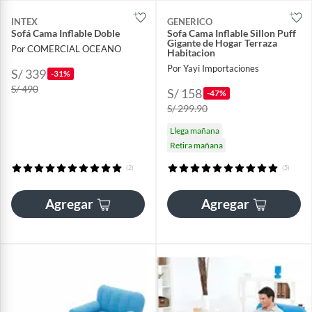
INTEX
GENERICO
Sofá Cama Inflable Doble
Sofa Cama Inflable Sillon Puff
Gigante de Hogar Terraza
Por COMERCIAL OCEANO
Habitacion
Por Yayi Importaciones
S/ 339
-31%
S/ 490
S/ 158
-47%
S/ 299.90
Llega mañana
Retira mañana
(2)
(5)
Agregar
Agregar