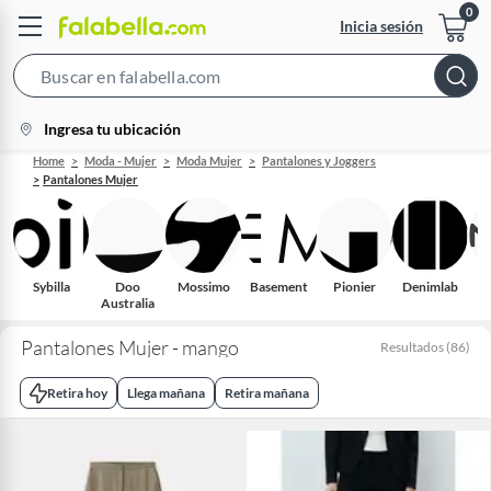
Inicia sesión
Search
Bar
location-
Ingresa tu ubicación
icon
Home
Moda - Mujer
Moda Mujer
Pantalones y Joggers
Pantalones Mujer
Sybilla
Doo
Mossimo
Basement
Pionier
Denimlab
S
Australia
Pantalones Mujer - mango
Resultados
(
86
)
Retira hoy
Llega mañana
Retira mañana