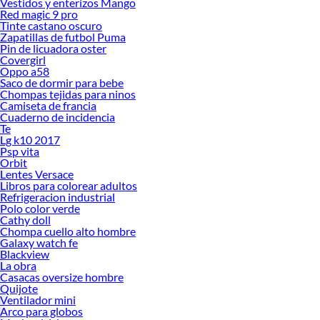
Vestidos y enterizos Mango
Red magic 9 pro
Tinte castano oscuro
Zapatillas de futbol Puma
Pin de licuadora oster
Covergirl
Oppo a58
Saco de dormir para bebe
Chompas tejidas para ninos
Camiseta de francia
Cuaderno de incidencia
Te
Lg k10 2017
Psp vita
Orbit
Lentes Versace
Libros para colorear adultos
Refrigeracion industrial
Polo color verde
Cathy doll
Chompa cuello alto hombre
Galaxy watch fe
Blackview
La obra
Casacas oversize hombre
Quijote
Ventilador mini
Arco para globos