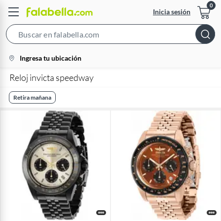
Inicia sesión
Search
Bar
location-
Ingresa tu ubicación
icon
Reloj invicta speedway
Retira mañana