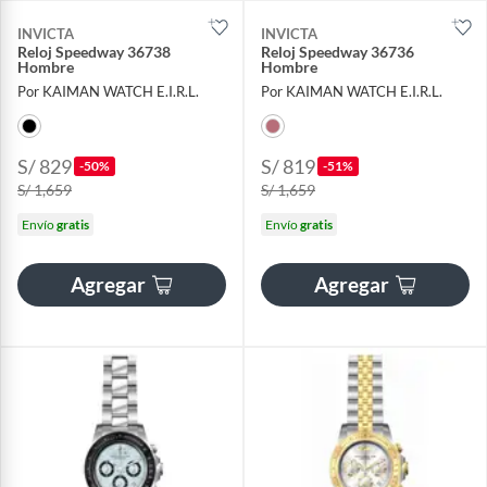
INVICTA
INVICTA
Reloj Speedway 36738
Reloj Speedway 36736
Hombre
Hombre
Por KAIMAN WATCH E.I.R.L.
Por KAIMAN WATCH E.I.R.L.
S/ 829
S/ 819
-50%
-51%
S/ 1,659
S/ 1,659
Envío
gratis
Envío
gratis
Agregar
Agregar