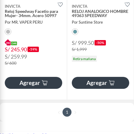
INVICTA
INVICTA
Reloj Speedway Facetio para
RELOJ ANALOGICO HOMBRE
Mujer- 34mm. Acero 50997
49363 SPEEDWAY
Por MR. VAPER PERU
Por Suntime Store
S/ 999.50
-50%
S/ 245.90
S/ 1,999
-59%
S/ 259.99
Retira mañana
S/ 600
Agregar
Agregar
1