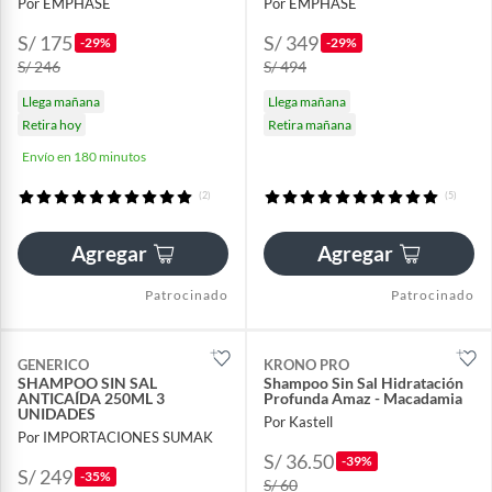
Por EMPHASE
Por EMPHASE
S/ 175
S/ 349
-29%
-29%
S/ 246
S/ 494
Llega mañana
Llega mañana
Retira hoy
Retira mañana
Envío en 180 minutos
(2)
(5)
Agregar
Agregar
Patrocinado
Patrocinado
GENERICO
KRONO PRO
SHAMPOO SIN SAL
Shampoo Sin Sal Hidratación
ANTICAÍDA 250ML 3
Profunda Amaz - Macadamia
UNIDADES
Por Kastell
Por IMPORTACIONES SUMAK
S/ 36.50
-39%
S/ 249
-35%
S/ 60