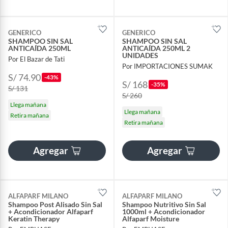
GENERICO
GENERICO
SHAMPOO SIN SAL
SHAMPOO SIN SAL
ANTICAÍDA 250ML
ANTICAÍDA 250ML 2
UNIDADES
Por El Bazar de Tati
Por IMPORTACIONES SUMAK
S/ 74.90
-43%
S/ 168
-35%
S/ 131
S/ 260
Llega mañana
Llega mañana
Retira mañana
Retira mañana
Agregar
Agregar
ALFAPARF MILANO
ALFAPARF MILANO
Shampoo Post Alisado Sin Sal
Shampoo Nutritivo Sin Sal
+ Acondicionador Alfaparf
1000ml + Acondicionador
Keratin Therapy
Alfaparf Moisture