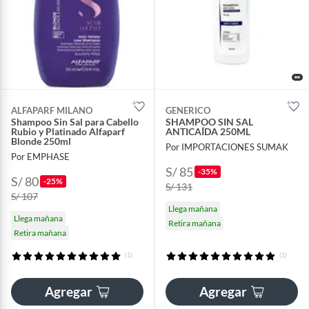
ALFAPARF MILANO
GENERICO
Shampoo Sin Sal para Cabello
SHAMPOO SIN SAL
Rubio y Platinado Alfaparf
ANTICAÍDA 250ML
Blonde 250ml
Por IMPORTACIONES SUMAK
Por EMPHASE
S/ 85
-35%
S/ 80
-25%
S/ 131
S/ 107
Llega mañana
Llega mañana
Retira mañana
Retira mañana
(1)
(1)
Agregar
Agregar