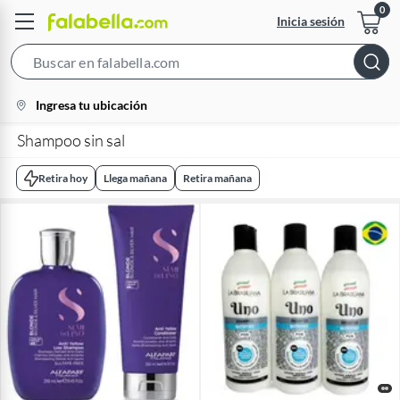
Inicia sesión
Search
Bar
location-
Ingresa tu ubicación
icon
Shampoo sin sal
Retira hoy
Llega mañana
Retira mañana