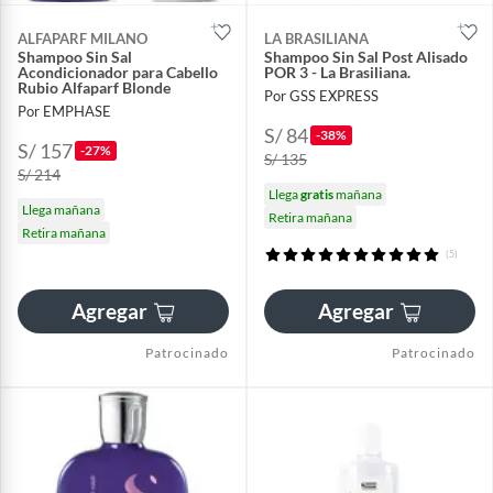
ALFAPARF MILANO
LA BRASILIANA
Shampoo Sin Sal
Shampoo Sin Sal Post Alisado
Acondicionador para Cabello
POR 3 - La Brasiliana.
Rubio Alfaparf Blonde
Por GSS EXPRESS
Por EMPHASE
S/ 84
-38%
S/ 157
-27%
S/ 135
S/ 214
Llega
gratis
mañana
Llega mañana
Retira mañana
Retira mañana
(5)
Agregar
Agregar
Patrocinado
Patrocinado