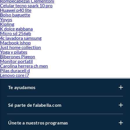
Rompecabezas Clementoni
Celular tecno spark 10 pro
Huawei p40 lite
Bolso baguette
Yoyos
Kipling
K dolce gabbana
Micro sd 256gb
4c lavadora samsung
Macbook ishop
Just home collection
Yoga y pilates
Biberones Pigeon
Monitor portatil
Carolina herrera ch men
Pilas duracell d
Lenovo core i7
Te ayudamos
Sé parte de falabella.com
Únete a nuestros programas