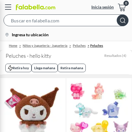
Inicia sesión
Search
Bar
location-
Ingresa tu ubicación
icon
Home
Niños y Juguetería - Juguetería
Peluches
Peluches
Peluches - hello kitty
Resultados
(
4
)
Retira hoy
Llega mañana
Retira mañana