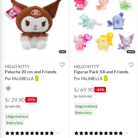
HELLO KITTY
HELLO KITTY
Peluche 20 cm and Friends
Figuras Pack X8 and Friends
Por FALABELLA
Por FALABELLA
S/ 69.90
-42%
S/ 119.90
S/ 29.90
-57%
S/ 69.90
Llega mañana
Retira hoy
Llega mañana
Retira hoy
(1)
(1)