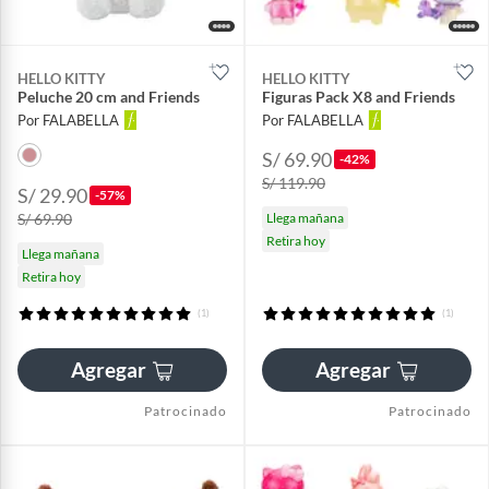
HELLO KITTY
HELLO KITTY
Peluche 20 cm and Friends
Figuras Pack X8 and Friends
Por FALABELLA
Por FALABELLA
S/ 69.90
-42%
S/ 119.90
S/ 29.90
-57%
S/ 69.90
Llega mañana
Retira hoy
Llega mañana
Retira hoy
(1)
(1)
Agregar
Agregar
Patrocinado
Patrocinado