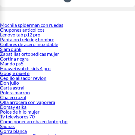
Mochila spiderman con ruedas
Chupones anticolicos
Lenovo tab p12 pro
Pantalon trekking hombre
Collares de acero inoxidable
Slam dunk
Zapatillas ortopedicas mujer
Cortina negra
Mando ps5
Huawei watch kids 4 pro
Google pixel 6
Cepillo alisador revlon
Don julio
Carta astral
Polera marron
Chaleco azul
Olla arrocera con vaporera
Dorsay esika
Polos de hilo mujer
Tv televisores 70
Como poner arroba en laptop hp
Saunas
Gorra blanca