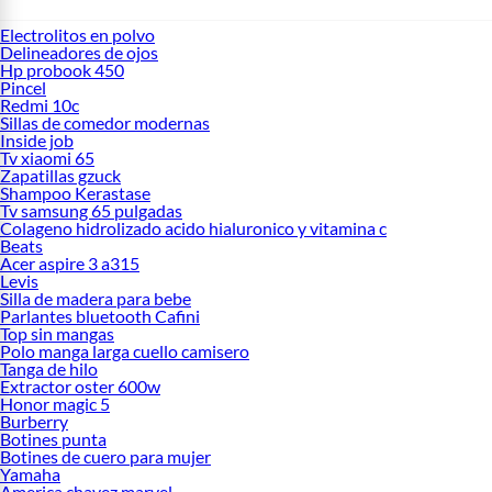
Electrolitos en polvo
Delineadores de ojos
Hp probook 450
Pincel
Redmi 10c
Sillas de comedor modernas
Inside job
Tv xiaomi 65
Zapatillas gzuck
Shampoo Kerastase
Tv samsung 65 pulgadas
Colageno hidrolizado acido hialuronico y vitamina c
Beats
Acer aspire 3 a315
Levis
Silla de madera para bebe
Parlantes bluetooth Cafini
Top sin mangas
Polo manga larga cuello camisero
Tanga de hilo
Extractor oster 600w
Honor magic 5
Burberry
Botines punta
Botines de cuero para mujer
Yamaha
America chavez marvel