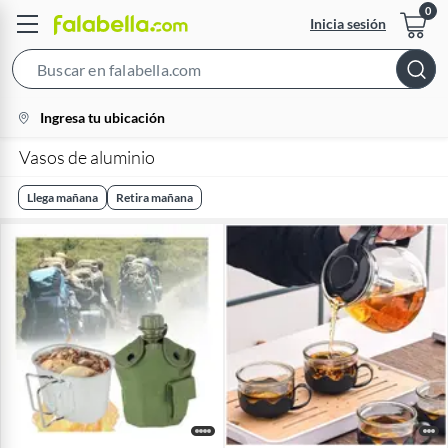
Inicia sesión
Search
Bar
location-
Ingresa tu ubicación
icon
Vasos de aluminio
Llega mañana
Retira mañana