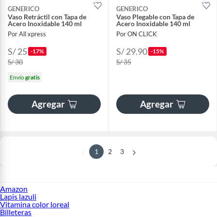
GENERICO
GENERICO
Vaso Retráctil con Tapa de
Vaso Plegable con Tapa de
Acero Inoxidable 140 ml
Acero Inoxidable 140 ml
Por All xpress
Por ON CLICK
S/ 25
S/ 29.90
-17%
-15%
S/ 30
S/ 35
Envío
gratis
Agregar
Agregar
1
2
3
Amazon
Lapis lazuli
Vitamina color loreal
Billeteras