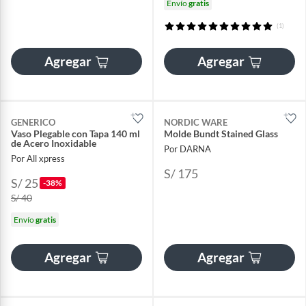
Envío
gratis
(1)
Agregar
Agregar
GENERICO
NORDIC WARE
Vaso Plegable con Tapa 140 ml
Molde Bundt Stained Glass
de Acero Inoxidable
Por DARNA
Por All xpress
S/ 175
S/ 25
-38%
S/ 40
Envío
gratis
Agregar
Agregar