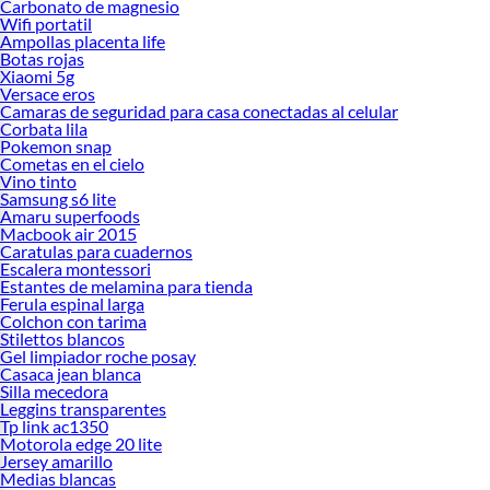
Carbonato de magnesio
Wifi portatil
Ampollas placenta life
Botas rojas
Xiaomi 5g
Versace eros
Camaras de seguridad para casa conectadas al celular
Corbata lila
Pokemon snap
Cometas en el cielo
Vino tinto
Samsung s6 lite
Amaru superfoods
Macbook air 2015
Caratulas para cuadernos
Escalera montessori
Estantes de melamina para tienda
Ferula espinal larga
Colchon con tarima
Stilettos blancos
Gel limpiador roche posay
Casaca jean blanca
Silla mecedora
Leggins transparentes
Tp link ac1350
Motorola edge 20 lite
Jersey amarillo
Medias blancas