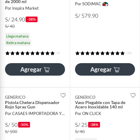
de 2000 ml
Por SODIMAC
Por Inspira Market
S/ 579.90
S/ 24.90
-38%
S/ 40
Llega mañana
Retira mañana
(7)
(12)
Agregar
Agregar
GENERICO
GENERICO
Pistola Chelera Dispensador
Vaso Plegable con Tapa de
Rojo Spray Gun
Acero Inoxidable 140 ml
Por CASAES IMPORTADORA Y DISTRIBUIDORA SAC
Por ON CLICK
S/ 50
S/ 25
-50%
-38%
S/ 100
S/ 40