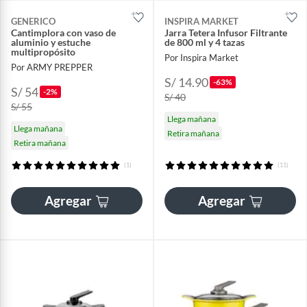
GENERICO
INSPIRA MARKET
Cantimplora con vaso de
Jarra Tetera Infusor Filtrante
aluminio y estuche
de 800 ml y 4 tazas
multipropósito
Por Inspira Market
Por ARMY PREPPER
S/ 14.90
-63%
S/ 54
-2%
S/ 40
S/ 55
Llega mañana
Llega mañana
Retira mañana
Retira mañana
(1)
(11)
Agregar
Agregar