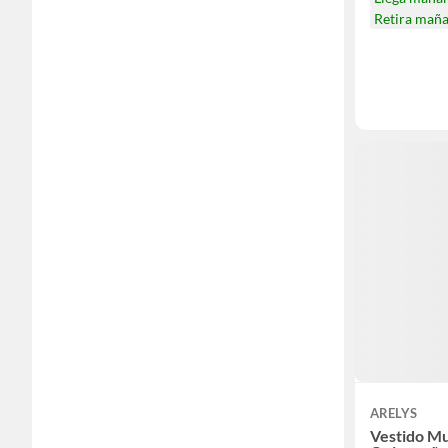
Retira mañ
ARELYS
Vestido Mu