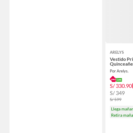
ARELYS
Vestido Pr
Quinceañe
Por Arelys.
S/ 330.90
S/ 349
S/ 599
Llega maña
Retira mañ