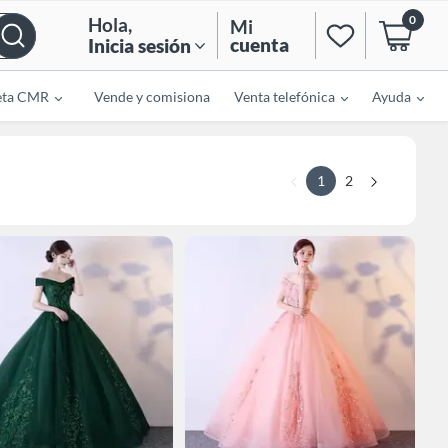
0
Hola
,
Mi
cuenta
Inicia sesión
eta CMR
Vende y comisiona
Venta telefónica
Ayuda
1
2