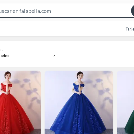
Search
Bar
Tarj
r
:
ados