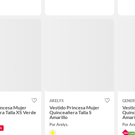
ARELYS
GENER
incesa Mujer
Vestido Princesa Mujer
Vesti
a Talla XS Verde
Quinceañera Talla S
Quinc
Amarillo
Amari
Por Arelys.
Por Are
%