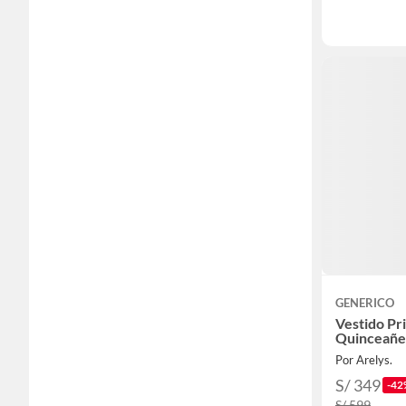
GENERICO
Vestido Pr
Quinceañer
Por Arelys.
S/ 349
-42
S/ 599