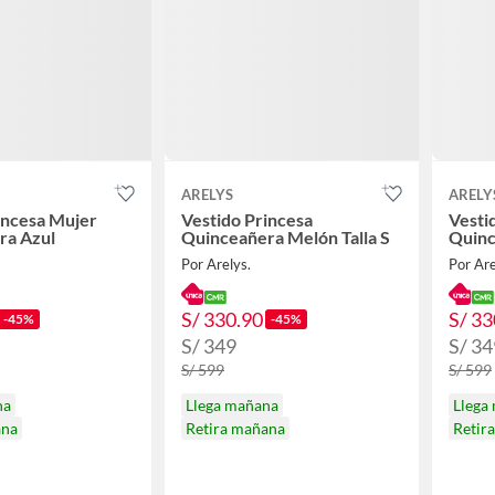
ARELYS
ARELY
incesa Mujer
Vestido Princesa
Vesti
ra Azul
Quinceañera Melón Talla S
Quinc
Por Arelys.
Por Are
S/ 330.90
S/ 33
-45%
-45%
S/ 349
S/ 34
S/ 599
S/ 599
na
Llega mañana
Llega
ana
Retira mañana
Retir