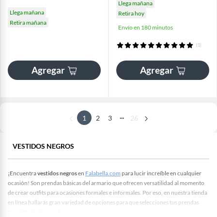
Llega mañana
Llega mañana
Retira hoy
Retira mañana
Envío en 180 minutos
(1)
Agregar
Agregar
...
1
2
3
26
VESTIDOS NEGROS
¡Encuentra
vestidos negros
en
Falabella.com
para lucir increíble en cualquier
ocasión! Son prendas básicas del armario que ofrecen versatilidad al momento
de crear outfits para ocasiones formales e informales. Por eso, en nuestra tienda
en línea hallarás gran variedad de opciones para que selecciones tus prendas
favoritas en pocos clics.