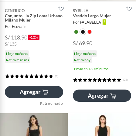
GENERICO
SYBILLA
Conjunto Lia Zip Loma Urbano
Vestido Largo Mujer
Milano Mujer
Por FALABELLA
Por Ecovalim
S/ 118.90
-12%
S/ 69.90
S/ 135
Llega mañana
Llega mañana
Retira mañana
Retira hoy
Envío en 180 minutos
(1)
(23)
Agregar
Agregar
Patrocinado