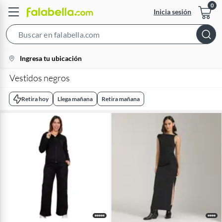
Inicia sesión
Search
Bar
location-
Ingresa tu ubicación
icon
Vestidos negros
Retira hoy
Llega mañana
Retira mañana