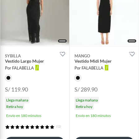
SYBILLA
MANGO
Vestido Largo Mujer
Vestido Midi Mujer
Por FALABELLA
Por FALABELLA
S/ 119.90
S/ 289.90
Llega mañana
Llega mañana
Retira hoy
Retira hoy
Envío en 180 minutos
Envío en 180 minutos
(12)