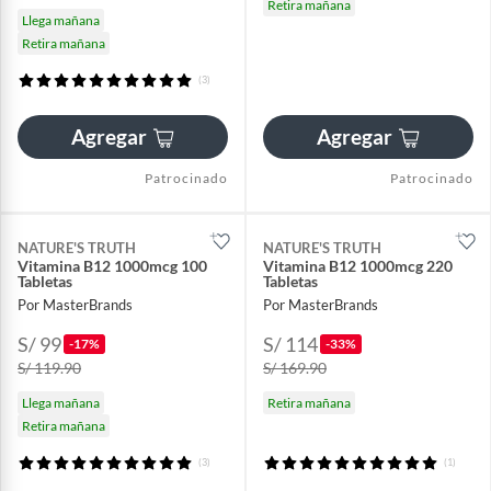
Retira mañana
Llega mañana
Retira mañana
(3)
Agregar
Agregar
Patrocinado
Patrocinado
NATURE'S TRUTH
NATURE'S TRUTH
Vitamina B12 1000mcg 100
Vitamina B12 1000mcg 220
Tabletas
Tabletas
Por MasterBrands
Por MasterBrands
S/ 99
S/ 114
-17%
-33%
S/ 119.90
S/ 169.90
Llega mañana
Retira mañana
Retira mañana
(3)
(1)