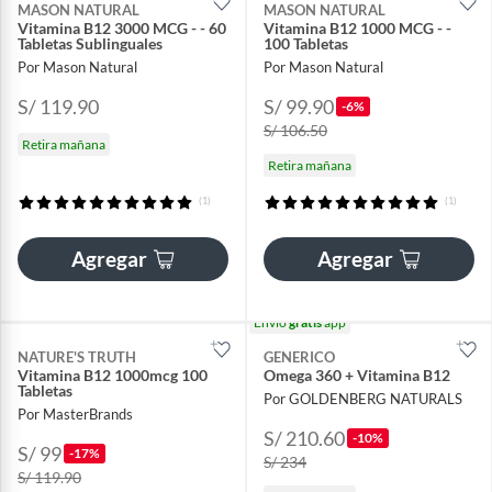
MASON NATURAL
MASON NATURAL
Vitamina B12 3000 MCG - - 60
Vitamina B12 1000 MCG - -
Tabletas Sublinguales
100 Tabletas
Por Mason Natural
Por Mason Natural
S/ 119.90
S/ 99.90
-6%
S/ 106.50
Retira mañana
Retira mañana
(1)
(1)
Agregar
Agregar
Envío
gratis
app
NATURE'S TRUTH
GENERICO
Vitamina B12 1000mcg 100
Omega 360 + Vitamina B12
Tabletas
Por GOLDENBERG NATURALS
Por MasterBrands
S/ 210.60
-10%
S/ 99
-17%
S/ 234
S/ 119.90