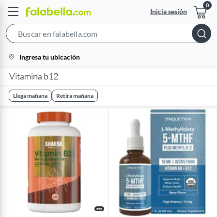
Inicia sesión
Search
Bar
location-
Ingresa tu ubicación
icon
Vitamina b12
Llega mañana
Retira mañana