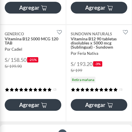
Agregar
Agregar
GENERICO
SUNDOWN NATURALS
Vitamina B12 5000 MCG 120
Vitamina B12 90 tabletas
TAB
disolubles x 5000 mcg
(Sublingual) - Sundown
Por Cadiel
Por Feria Nativa
S/ 158.50
-21%
S/ 193.20
-3%
S/ 199.90
S/ 199
Retira mañana
(2)
(1)
Agregar
Agregar