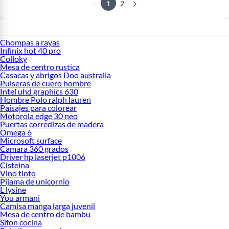
1
2
Chompas a rayas
Infinix hot 40 pro
Colloky
Mesa de centro rustica
Casacas y abrigos Doo australia
Pulseras de cuero hombre
Intel uhd graphics 630
Hombre Polo ralph lauren
Paisajes para colorear
Motorola edge 30 neo
Puertas corredizas de madera
Omega 6
Microsoft surface
Camara 360 grados
Driver hp laserjet p1006
Cisteina
Vino tinto
Pijama de unicornio
L lysine
You armani
Camisa manga larga juvenil
Mesa de centro de bambu
Sifon cocina