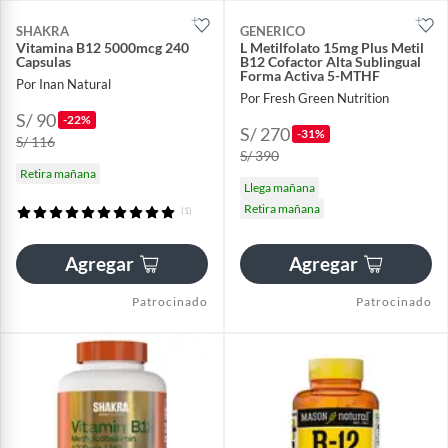
SHAKRA
GENERICO
Vitamina B12 5000mcg 240
L Metilfolato 15mg Plus Metil
Capsulas
B12 Cofactor Alta Sublingual
Forma Activa 5-MTHF
Por Inan Natural
Por Fresh Green Nutrition
S/ 90
-22%
S/ 270
-31%
S/ 116
S/ 390
Retira mañana
Llega mañana
Retira mañana
(1)
Agregar
Agregar
Patrocinado
Patrocinado