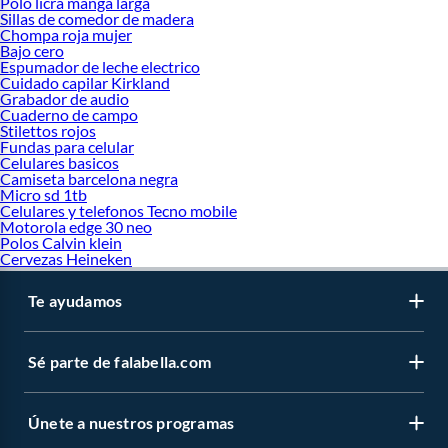
Polo licra manga larga
Sillas de comedor de madera
Chompa roja mujer
Bajo cero
Espumador de leche electrico
Cuidado capilar Kirkland
Grabador de audio
Cuaderno de campo
Stilettos rojos
Fundas para celular
Celulares basicos
Camiseta barcelona negra
Micro sd 1tb
Celulares y telefonos Tecno mobile
Motorola edge 30 neo
Polos Calvin klein
Cervezas Heineken
Te ayudamos
Sé parte de falabella.com
Únete a nuestros programas