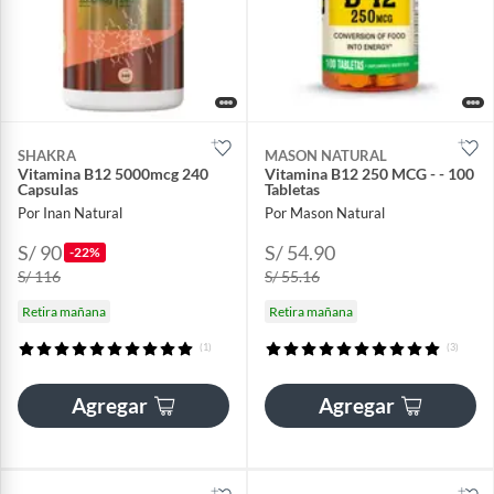
SHAKRA
MASON NATURAL
Vitamina B12 5000mcg 240
Vitamina B12 250 MCG - - 100
Capsulas
Tabletas
Por Inan Natural
Por Mason Natural
S/ 90
S/ 54.90
-22%
S/ 116
S/ 55.16
Retira mañana
Retira mañana
(1)
(3)
Agregar
Agregar