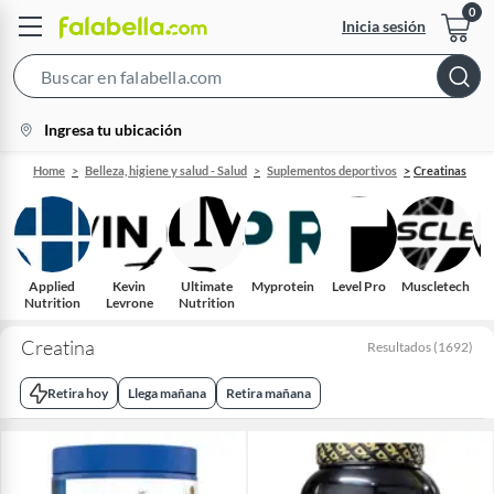
Inicia sesión
Search
Bar
location-
Ingresa tu ubicación
icon
Home
Belleza, higiene y salud - Salud
Suplementos deportivos
Creatinas
Applied
Kevin
Ultimate
Myprotein
Level Pro
Muscletech
D
Nutrition
Levrone
Nutrition
Creatina
Resultados
(
1692
)
Retira hoy
Llega mañana
Retira mañana