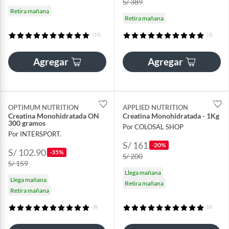
S/ 389
Retira mañana
Retira mañana
(15)
(1)
Agregar
Agregar
OPTIMUM NUTRITION
APPLIED NUTRITION
Creatina Monohidratada ON
Creatina Monohidratada - 1Kg
300 gramos
Por COLOSAL SHOP
Por INTERSPORT.
S/ 161
-20%
S/ 102.90
-35%
S/ 200
S/ 159
Llega mañana
Llega mañana
Retira mañana
Retira mañana
(8)
(6)