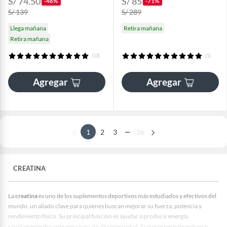
S/ 74.50
S/ 85
-46%
-71%
S/ 139
S/ 289
Llega mañana
Retira mañana
Retira mañana
(13)
(1)
Agregar
Agregar
...
1
2
3
36
CREATINA
La
creatina
es uno de los suplementos deportivos más estudiados y efectivos del
mundo, un aliado clave para quienes buscan mejorar su fuerza, potencia y
rendimiento físico. Su principal función es ayudar a producir energía
rápidamente durante ejercicios de alta intensidad, lo que te permite entrenar