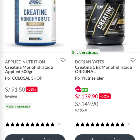
Envío
gratis
app
APPLIED NUTRITION
DORIAN YATES
Creatina Monohidratada
Creatina 1 kg Monohidratada
Applied 500gr
ORIGINAL
Por COLOSAL SHOP
Por Nutrisender
S/ 91.50
-58%
S/ 139.90
S/ 220
-52%
S/ 149.90
Retira mañana
S/ 289
(15)
(1)