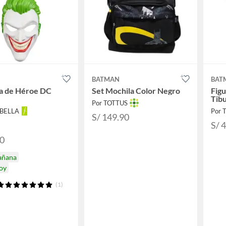
N
BATMAN
BAT
a de Héroe DC
Set Mochila Color Negro
Figu
Tib
Por TOTTUS
ABELLA
Por 
S/ 149.90
S/ 
90
añana
hoy
(1)