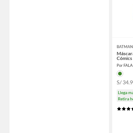
BATMA
Máscar
Cómics
Por FAL
S/ 34.
Llega m
Retira 