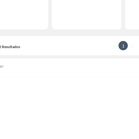
1
12 Resultados
n!