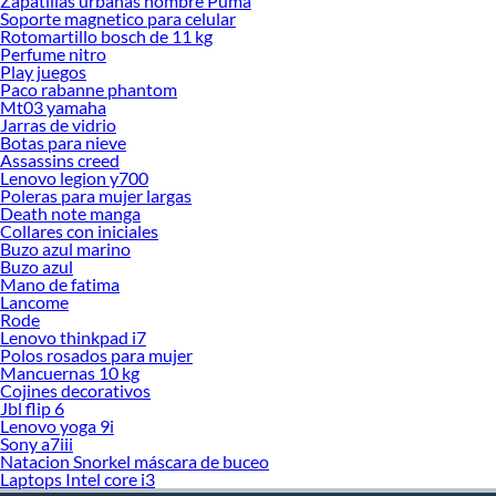
Zapatillas urbanas hombre Puma
Soporte magnetico para celular
Rotomartillo bosch de 11 kg
Perfume nitro
Play juegos
Paco rabanne phantom
Mt03 yamaha
Jarras de vidrio
Botas para nieve
Assassins creed
Lenovo legion y700
Poleras para mujer largas
Death note manga
Collares con iniciales
Buzo azul marino
Buzo azul
Mano de fatima
Lancome
Rode
Lenovo thinkpad i7
Polos rosados para mujer
Mancuernas 10 kg
Cojines decorativos
Jbl flip 6
Lenovo yoga 9i
Sony a7iii
Natacion Snorkel máscara de buceo
Laptops Intel core i3