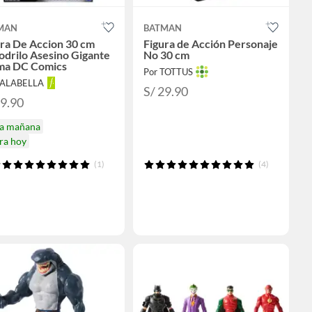
MAN
BATMAN
ra De Accion 30 cm
Figura de Acción Personaje
drilo Asesino Gigante
No 30 cm
ma DC Comics
Por TOTTUS
FALABELLA
S/ 29.90
79.90
ga mañana
ra hoy
(1)
(4)