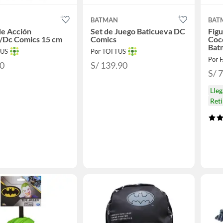
N
BATMAN
BAT
de Acción
Set de Juego Baticueva DC
Figu
/Dc Comics 15 cm
Comics
Coco
Bat
TUS
Por TOTTUS
Por 
90
S/ 139.90
S/ 
Lle
Reti