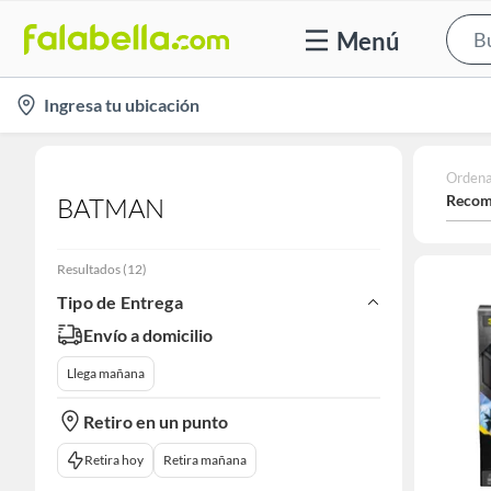
Menú
location-
Ingresa tu ubicación
icon
Ordena
Recom
BATMAN
Resultados
(
12
)
Tipo de Entrega
Envío a domicilio
Llega mañana
Retiro en un punto
Retira hoy
Retira mañana