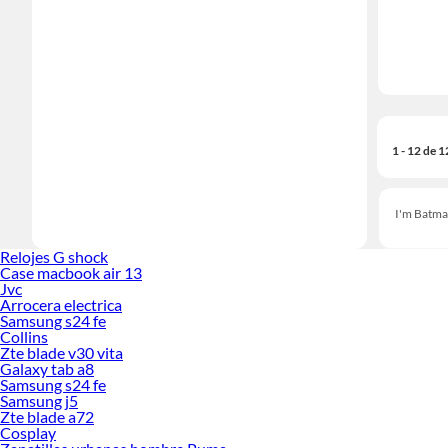
1 - 12 de 
I'm Batma
Relojes G shock
Case macbook air 13
Jvc
Arrocera electrica
Samsung s24 fe
Collins
Zte blade v30 vita
Galaxy tab a8
Samsung s24 fe
Samsung j5
Zte blade a72
Cosplay