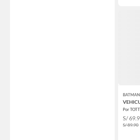
BATMA
VEHIC
Por TOT
S/ 69.
S/ 89.90