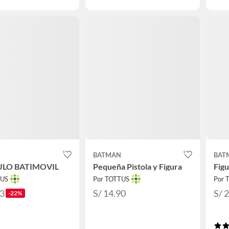
N
BATMAN
BAT
ULO BATIMOVIL
Pequeña Pistola y Figura
Fig
TUS
Por TOTTUS
Por 
93
S/ 14.90
S/ 
-22%