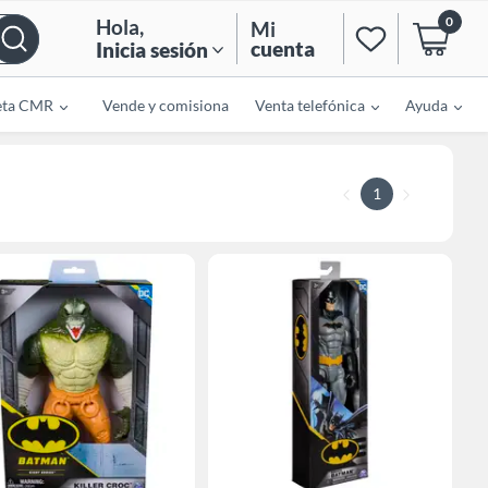
0
Hola
,
Mi
cuenta
Inicia sesión
eta CMR
Vende y comisiona
Venta telefónica
Ayuda
1