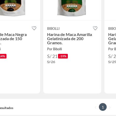
BIBOLLI
BIBO
 de Maca Negra
Harina de Maca Amarilla
Har
izada de 150
Gelatinizada de 200
Gela
.
Gramos.
Gra
i
Por Bibolli
Por B
S/ 21
S/ 
14%
-19%
S/ 26
S/ 2
1
 Resultados