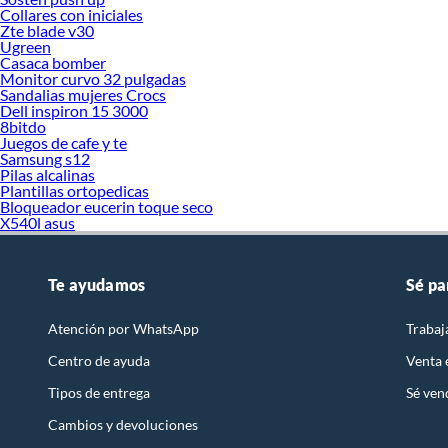
Collares con iniciales
Zte blade v30
Ugreen
Casaca bomber
Monitor curvo 32 pulgadas
Sandalias mujeres Crocs
Dell inspiron 15 3000
8bitdo
Juegos de cafe y te
Samsung s12
Pilas alcalinas
Plantillas ortopedicas
Bloqueador eucerin toque seco
X540l asus
Te ayudamos
Sé pa
Atención por WhatsApp
Trabaj
Centro de ayuda
Venta
Tipos de entrega
Sé ven
Cambios y devoluciones