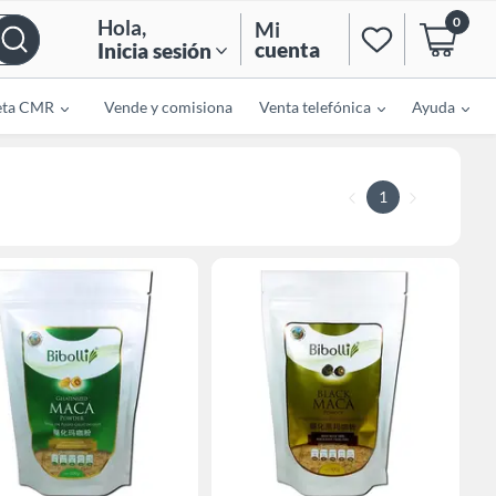
0
Hola
,
Mi
cuenta
Inicia sesión
eta CMR
Vende y comisiona
Venta telefónica
Ayuda
1