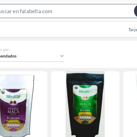
Search
Bar
Tarj
r por
:
endados