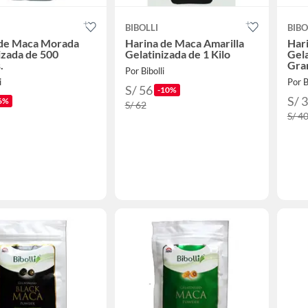
BIBOLLI
BIBO
 de Maca Morada
Harina de Maca Amarilla
Hari
izada de 500
Gelatinizada de 1 Kilo
Gela
.
Gra
Por Bibolli
i
Por B
S/ 56
-10%
S/ 
6%
S/ 62
S/ 4