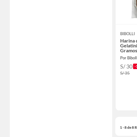
BIBOLLI
Harina
Gelatin
Gramos
Por Biboll
S/ 30
-
S/ 35
1 - 8 de 8