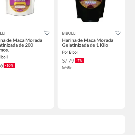
LLI
BIBOLLI
ina de Maca Morada
Harina de Maca Morada
tinizada de 200
Gelatinizada de 1 Kilo
mos.
Por Bibolli
ibolli
S/ 79
-7%
26
-10%
S/ 85
9