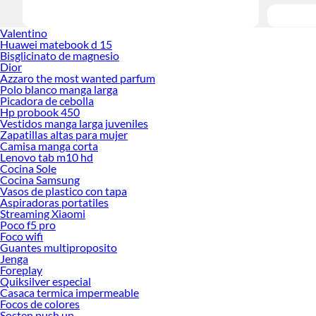
Valentino
Huawei matebook d 15
Bisglicinato de magnesio
Dior
Azzaro the most wanted parfum
Polo blanco manga larga
Picadora de cebolla
Hp probook 450
Vestidos manga larga juveniles
Zapatillas altas para mujer
Camisa manga corta
Lenovo tab m10 hd
Cocina Sole
Cocina Samsung
Vasos de plastico con tapa
Aspiradoras portatiles
Streaming Xiaomi
Poco f5 pro
Foco wifi
Guantes multiproposito
Jenga
Foreplay
Quiksilver especial
Casaca termica impermeable
Focos de colores
Sosten push up