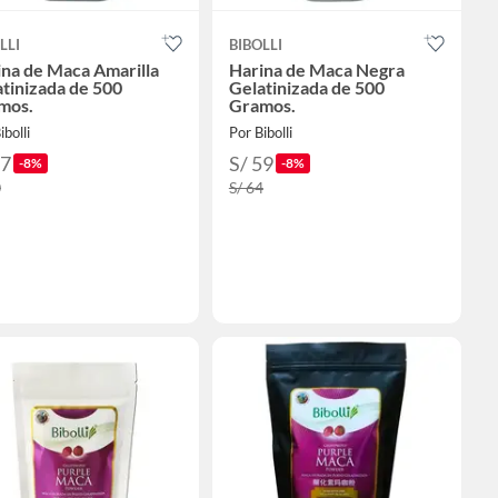
LLI
BIBOLLI
na de Maca Amarilla
Harina de Maca Negra
tinizada de 500
Gelatinizada de 500
mos.
Gramos.
ibolli
Por Bibolli
37
S/ 59
-8%
-8%
0
S/ 64