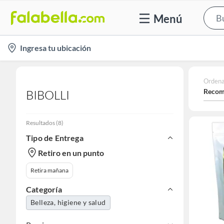
Menú
location-
Ingresa tu ubicación
icon
Ordena
Recom
BIBOLLI
Resultados
(
8
)
Tipo de Entrega
Retiro en un punto
Retira mañana
Categoría
Belleza, higiene y salud