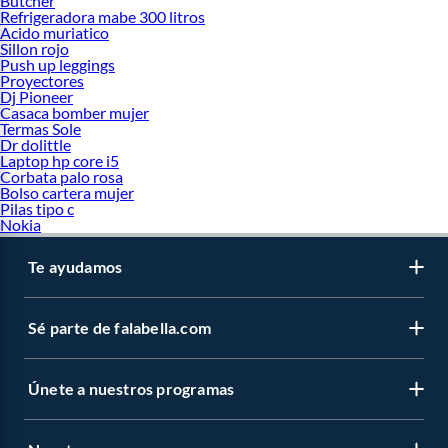
Butcher
Refrigeradora mabe 300 litros
Acido muriatico
Sillon rojo
Push up leggings
Proyectores
Dj Pioneer
Casaca bomber mujer
Termas Sole
Dr dolittle
Laptop hp core i5
Corbata palo rosa
Bolso cartera mujer
Pilas tipo c
Nokia
Te ayudamos
Sé parte de falabella.com
Únete a nuestros programas