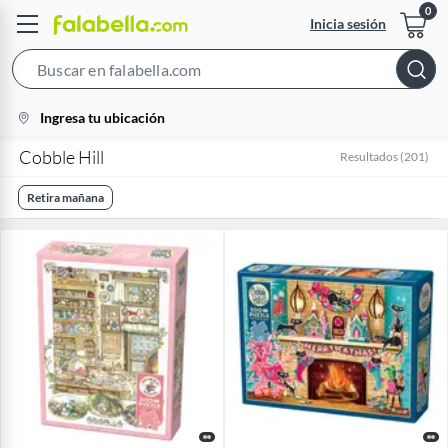
Inicia sesión
Search
Bar
location-
Ingresa tu ubicación
icon
Cobble Hill
Resultados
(
201
)
Retira mañana