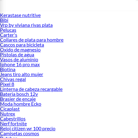
Kerastase nutritive
Bibi
Vrp by viviana rivas plata
Pelucas
Carter's
Collares de plata para hombre
Cascos para bicicleta
Oxido de magnesio
Pistolas de agua
Vasos de aluminio
Iphone 16 pro max
Biotina
Jeans tiro alto mujer
Chivas regal
Pixel 8
Linterna de cabeza recargable
Bateria bosch 12v
Brasier de encaje
Moda hombre Ecko
Cicaplast
Nutrex
Cabestrillos
Nerf fortnite
Reloj citizen wr 100 precio
Camisetas cosmos