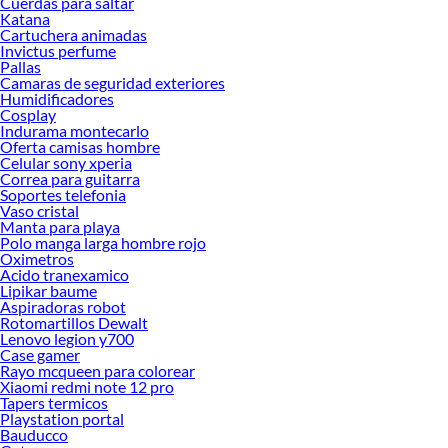
Cuerdas para saltar
Katana
Cartuchera animadas
Invictus perfume
Pallas
Camaras de seguridad exteriores
Humidificadores
Cosplay
Indurama montecarlo
Oferta camisas hombre
Celular sony xperia
Correa para guitarra
Soportes telefonia
Vaso cristal
Manta para playa
Polo manga larga hombre rojo
Oximetros
Acido tranexamico
Lipikar baume
Aspiradoras robot
Rotomartillos Dewalt
Lenovo legion y700
Case gamer
Rayo mcqueen para colorear
Xiaomi redmi note 12 pro
Tapers termicos
Playstation portal
Bauducco