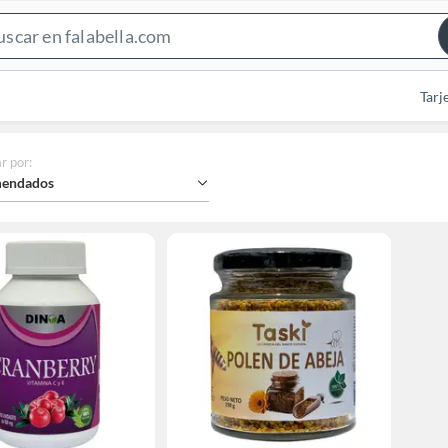
Search
Bar
Tarj
r por
:
endados