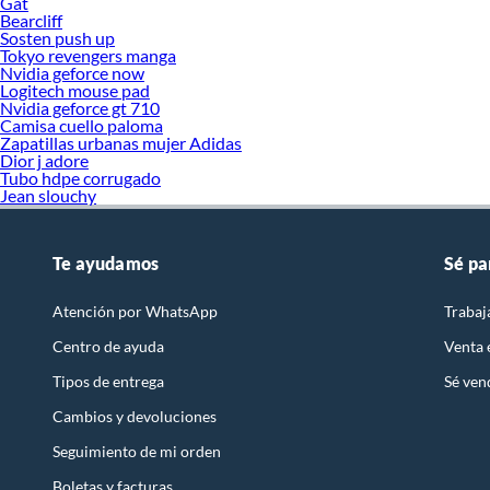
Gat
Bearcliff
Sosten push up
Tokyo revengers manga
Nvidia geforce now
Logitech mouse pad
Nvidia geforce gt 710
Camisa cuello paloma
Zapatillas urbanas mujer Adidas
Dior j adore
Tubo hdpe corrugado
Jean slouchy
Te ayudamos
Sé pa
Atención por WhatsApp
Trabaj
Centro de ayuda
Venta
Tipos de entrega
Sé ven
Cambios y devoluciones
Seguimiento de mi orden
Boletas y facturas