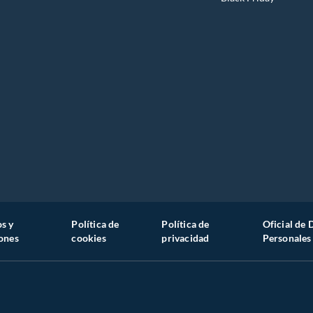
s y
Política de
Política de
Oficial de 
ones
cookies
privacidad
Personales