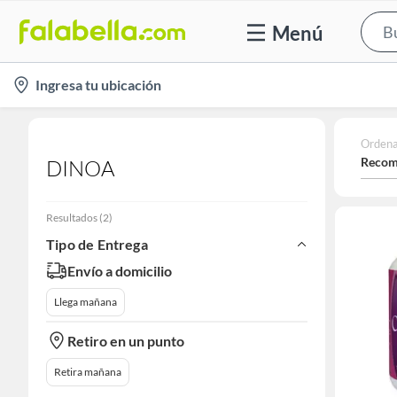
Menú
location-
Ingresa tu ubicación
icon
Ordena
Recom
DINOA
Resultados
(
2
)
Tipo de Entrega
Envío a domicilio
Llega mañana
Retiro en un punto
Retira mañana