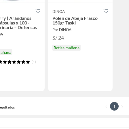
DINOA
rry ( Arándanos
Polen de Abeja Frasco
Cápsulas x 100 -
150gr Taski
rinaria – Defensas
Por DINOA
OA
S/ 24
Retira mañana
mañana
(1)
1
 Resultados