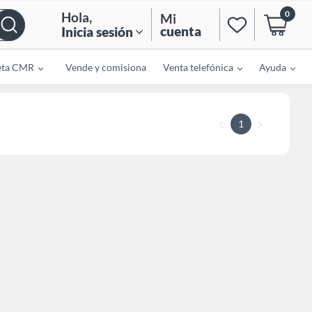
0
Hola
,
Mi
cuenta
Inicia sesión
eta CMR
Vende y comisiona
Venta telefónica
Ayuda
1