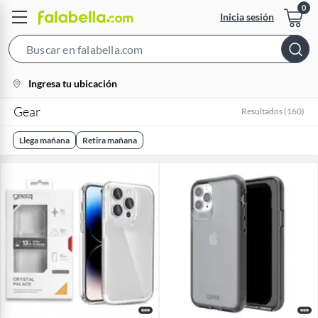
Inicia sesión
Search
Bar
location-
Ingresa tu ubicación
icon
Gear
Resultados
(
160
)
Llega mañana
Retira mañana