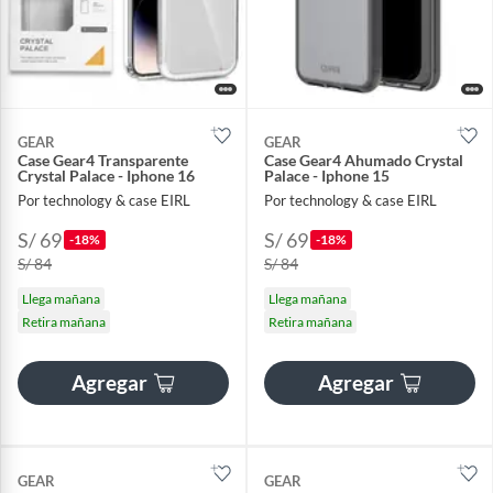
GEAR
GEAR
Case Gear4 Transparente
Case Gear4 Ahumado Crystal
Crystal Palace - Iphone 16
Palace - Iphone 15
Por technology & case EIRL
Por technology & case EIRL
S/ 69
S/ 69
-18%
-18%
S/ 84
S/ 84
Llega mañana
Llega mañana
Retira mañana
Retira mañana
Agregar
Agregar
GEAR
GEAR