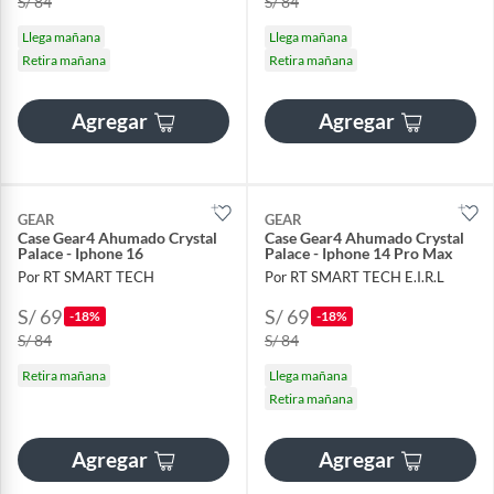
S/ 84
S/ 84
Llega mañana
Llega mañana
Retira mañana
Retira mañana
Agregar
Agregar
GEAR
GEAR
Case Gear4 Ahumado Crystal
Case Gear4 Ahumado Crystal
Palace - Iphone 16
Palace - Iphone 14 Pro Max
Por RT SMART TECH
Por RT SMART TECH E.I.R.L
S/ 69
S/ 69
-18%
-18%
S/ 84
S/ 84
Retira mañana
Llega mañana
Retira mañana
Agregar
Agregar