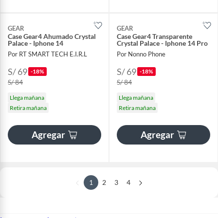
GEAR
GEAR
Case Gear4 Ahumado Crystal
Case Gear4 Transparente
Palace - Iphone 14
Crystal Palace - Iphone 14 Pro
Por RT SMART TECH E.I.R.L
Por Nonno Phone
S/ 69
S/ 69
-18%
-18%
S/ 84
S/ 84
Llega mañana
Llega mañana
Retira mañana
Retira mañana
Agregar
Agregar
1
2
3
4