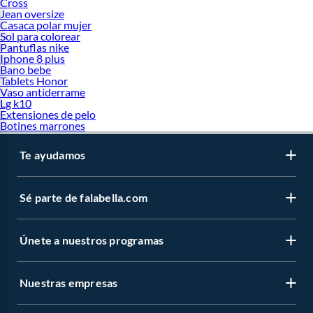
Cross
Jean oversize
Casaca polar mujer
Sol para colorear
Pantuflas nike
Iphone 8 plus
Bano bebe
Tablets Honor
Vaso antiderrame
Lg k10
Extensiones de pelo
Botines marrones
Te ayudamos
Sé parte de falabella.com
Únete a nuestros programas
Nuestras empresas