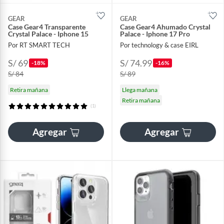
GEAR
GEAR
Case Gear4 Transparente
Case Gear4 Ahumado Crystal
Crystal Palace - Iphone 15
Palace - Iphone 17 Pro
Por RT SMART TECH
Por technology & case EIRL
S/ 69
S/ 74.99
-18%
-16%
S/ 84
S/ 89
Retira mañana
Llega mañana
Retira mañana
(1)
Agregar
Agregar