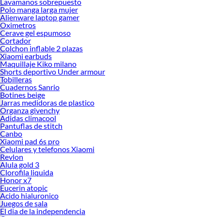
Lavamanos sobrepuesto
Polo manga larga mujer
Alienware laptop gamer
Oximetros
Cerave gel espumoso
Cortador
Colchon inflable 2 plazas
Xiaomi earbuds
Maquillaje Kiko milano
Shorts deportivo Under armour
Tobilleras
Cuadernos Sanrio
Botines beige
Jarras medidoras de plastico
Organza givenchy
Adidas climacool
Pantuflas de stitch
Canbo
Xiaomi pad 6s pro
Celulares y telefonos Xiaomi
Revlon
Alula gold 3
Clorofila liquida
Honor x7
Eucerin atopic
Acido hialuronico
Juegos de sala
El dia de la independencia