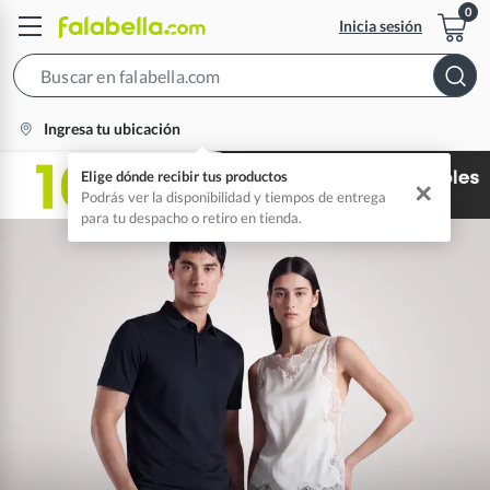
Inicia sesión
Search
Bar
location-
Ingresa tu ubicación
icon
Elige dónde recibir tus productos
✕
Podrás ver la disponibilidad y tiempos de entrega
para tu despacho o retiro en tienda.