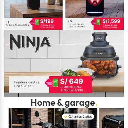
Home & garage
.