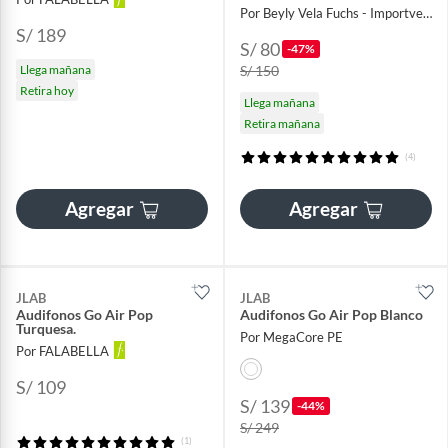
Por Beyly Vela Fuchs - Importventas
S/ 189
S/ 80
-47%
Llega mañana
S/ 150
Retira hoy
Llega mañana
Retira mañana
(4)
Agregar
Agregar
JLAB
JLAB
Audifonos Go Air Pop
Audifonos Go Air Pop Blanco
Turquesa.
Por MegaCore PE
Por FALABELLA
S/ 109
S/ 139
-44%
S/ 249
(1)