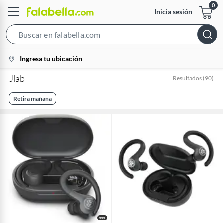
Inicia sesión
Search
Bar
location-
Ingresa tu ubicación
icon
Jlab
Resultados
(
90
)
Retira mañana