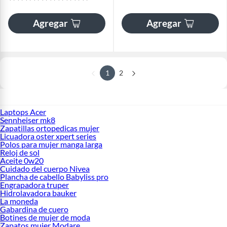
Agregar
Agregar
1
2
Laptops Acer
Sennheiser mk8
Zapatillas ortopedicas mujer
Licuadora oster xpert series
Polos para mujer manga larga
Reloj de sol
Aceite 0w20
Cuidado del cuerpo Nivea
Plancha de cabello Babyliss pro
Engrapadora truper
Hidrolavadora bauker
La moneda
Gabardina de cuero
Botines de mujer de moda
Zapatos mujer Modare