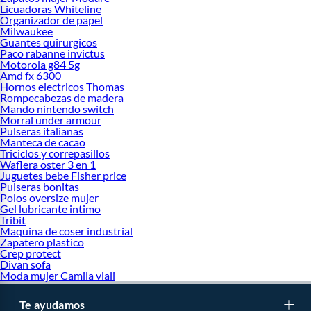
Licuadoras Whiteline
Organizador de papel
Milwaukee
Guantes quirurgicos
Paco rabanne invictus
Motorola g84 5g
Amd fx 6300
Hornos electricos Thomas
Rompecabezas de madera
Mando nintendo switch
Morral under armour
Pulseras italianas
Manteca de cacao
Triciclos y correpasillos
Waflera oster 3 en 1
Juguetes bebe Fisher price
Pulseras bonitas
Polos oversize mujer
Gel lubricante intimo
Tribit
Maquina de coser industrial
Zapatero plastico
Crep protect
Divan sofa
Moda mujer Camila viali
Te ayudamos