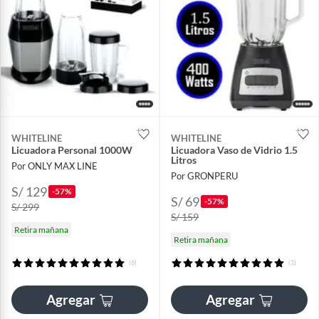
WHITELINE
WHITELINE
Licuadora Personal 1000W
Licuadora Vaso de Vidrio 1.5
Litros
Por ONLY MAX LINE
Por GRONPERU
S/ 129
-57%
S/ 69
-57%
S/ 299
S/ 159
Retira mañana
Retira mañana
(6)
(1)
Agregar
Agregar