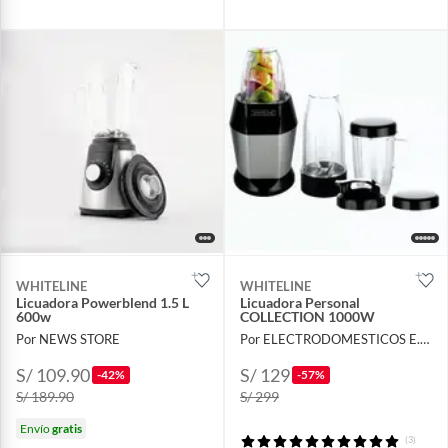
WHITELINE
WHITELINE
Licuadora Powerblend 1.5 L
Licuadora Personal
600w
COLLECTION 1000W
Por NEWS STORE
Por ELECTRODOMESTICOS E.I.R.L
S/ 109.90
S/ 129
-42%
-57%
S/ 189.90
S/ 299
Envío
gratis
(3)