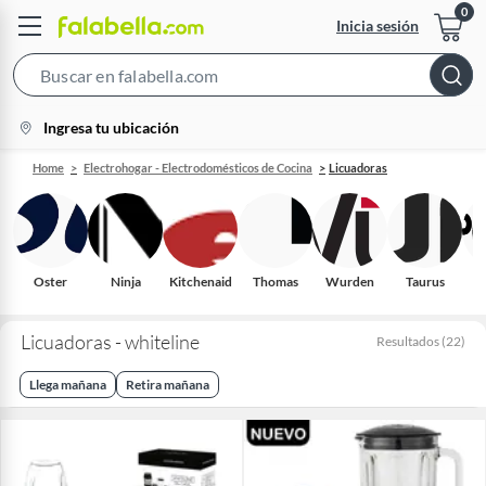
Inicia sesión
Search
Bar
location-
Ingresa tu ubicación
icon
Home
Electrohogar - Electrodomésticos de Cocina
Licuadoras
Oster
Ninja
Kitchenaid
Thomas
Wurden
Taurus
Licuadoras - whiteline
Resultados
(
22
)
Llega mañana
Retira mañana