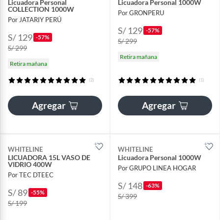
Licuadora Personal
Licuadora Personal 1000W
COLLECTION 1000W
Por GRONPERU
Por JATARIY PERÚ
S/ 129
-57%
S/ 129
-57%
S/ 299
S/ 299
Retira mañana
Retira mañana
(2)
(1)
Agregar
Agregar
WHITELINE
WHITELINE
LICUADORA 15L VASO DE
Licuadora Personal 1000W
VIDRIO 400W
Por GRUPO LINEA HOGAR
Por TEC DTEEC
S/ 148
-63%
S/ 89
-55%
S/ 399
S/ 199