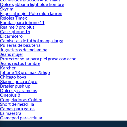
Dolce gabbana light blue hombre
Licuadora manual oster
Skyrim
Licuadora oster 6 velocidades
Especial mujer Polo ralph lauren
Licuadora oster digital
Relojes Timex
Licuadora oster pica hielo
Fundas para iphone 11
Realme 9 pro plus
Case iphone 16
El carnicero
Camisetas de futbol manga larga
Pulseras de bisuteria
Jugueteros de melamina
Jeans mujer
Protector solar para piel grasa con acne
Jeans rectos hombre
Karcher
Iphone 13 pro max 256gb
Chicago boys
Xiaomi poco x7 pro
Brasier push up
Dulces y caramelos
Oneplus 8
Congeladoras Coldex
Short de mezclilla
Camas para gatos
La maestra
Gamepad para celular