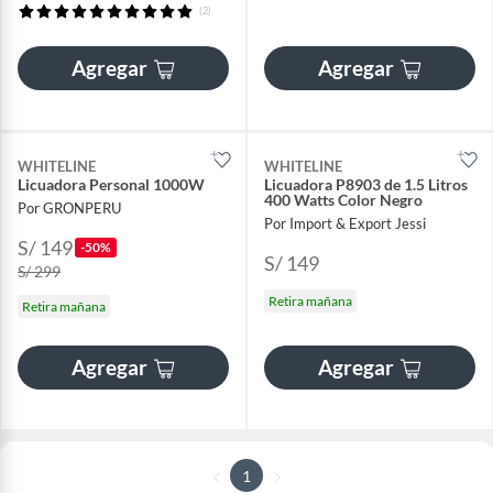
(2)
Agregar
Agregar
WHITELINE
WHITELINE
Licuadora Personal 1000W
Licuadora P8903 de 1.5 Litros
400 Watts Color Negro
Por GRONPERU
Por Import & Export Jessi
S/ 149
-50%
S/ 149
S/ 299
Retira mañana
Retira mañana
Agregar
Agregar
1