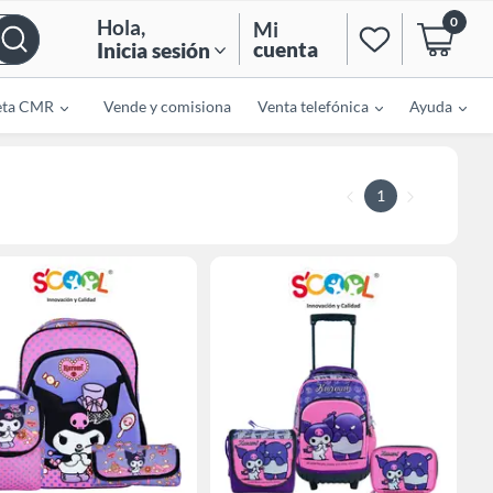
0
Hola
,
Mi
cuenta
Inicia sesión
eta CMR
Vende y comisiona
Venta telefónica
Ayuda
1