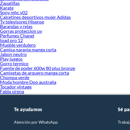
Zapatillas
Karate
Sony mhc v02
Calcetines deportivos mujer Adidas
Tv televisores Hisense
Barandas y rejas
Gorras proteccion uv
Perfumes Chanel
Ipad pro 12
Mueble verdulero
Camisa naranja manga corta
Jabon neutro
Play juegos
Gorro termico
Fuente de poder 600w 80 plus bronze
Camisetas de arquero manga corta
Chompa verde
Moda hombre Doo australia
Tocador vintage
Falda sirena
Te ayudamos
Sé pa
Atención por WhatsApp
Trabaj