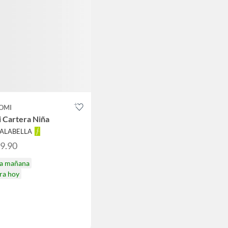
OMI
 Cartera Niña
FALABELLA
49.90
ga mañana
ra hoy