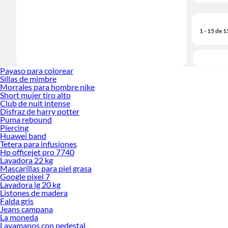
1 - 15 de 
Payaso para colorear
Sillas de mimbre
Morrales para hombre nike
Short mujer tiro alto
Club de nuit intense
Disfraz de harry potter
Puma rebound
Piercing
Huawei band
Tetera para infusiones
Hp officejet pro 7740
Lavadora 22 kg
Mascarillas para piel grasa
Google pixel 7
Lavadora lg 20 kg
Listones de madera
Falda gris
Jeans campana
La moneda
Lavamanos con pedestal