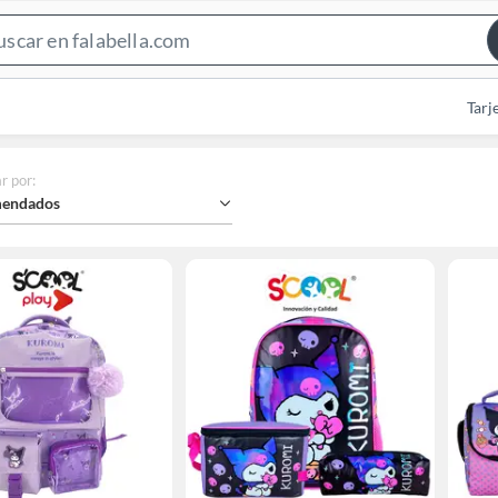
Search
Bar
Tarj
r por
:
endados