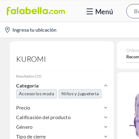
Menú
location-
Ingresa tu ubicación
icon
Ordena
Recom
KUROMI
Resultados
(
15
)
Categoría
Accesorios moda
Niños y juguetería
Precio
Calificación del producto
Género
Tipo de cierre