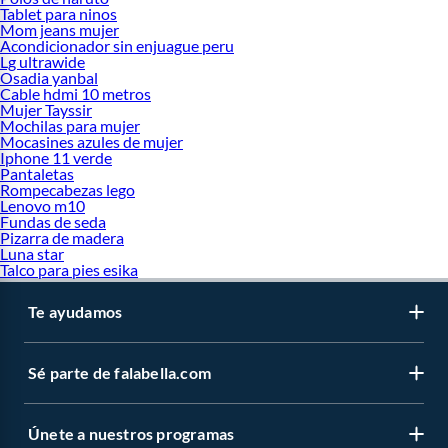
Tablet para ninos
Mom jeans mujer
Acondicionador sin enjuague peru
Lg ultrawide
Osadia yanbal
Cable hdmi 10 metros
Mujer Tayssir
Mochilas para mujer
Mocasines azules de mujer
Iphone 11 verde
Pantaletas
Rompecabezas lego
Lenovo m10
Fundas de seda
Pizarra de madera
Luna star
Talco para pies esika
Te ayudamos
Sé parte de falabella.com
Únete a nuestros programas