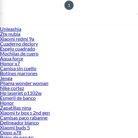
1
Unleashia
Zte nubia
Xiaomi redmi 9a
Cuaderno declory
Espejo cuadrado
Mochilas de cuero
Aqua force
Honor x7
Camisa sin cuello
Botines marrones
Jenga
Pijama wonder woman
Nike cortez
Hp laserjet p1102w
Esmeril de banco
Honor
Zapatillas nina
Xiaomi tv box s 2nd gen
Camisas paco rabanne
Delineador blanco
Xiaomi buds 5
Oppo a78
Polos de naruto