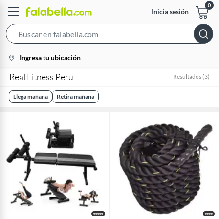
Inicia sesión
Search
Bar
location-
Ingresa tu ubicación
icon
Real Fitness Peru
Resultados
(
3
)
Llega mañana
Retira mañana