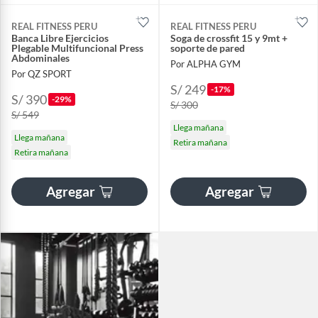
REAL FITNESS PERU
REAL FITNESS PERU
Banca Libre Ejercicios
Soga de crossfit 15 y 9mt +
Plegable Multifuncional Press
soporte de pared
Abdominales
Por ALPHA GYM
Por QZ SPORT
S/ 249
-17%
S/ 390
-29%
S/ 300
S/ 549
Llega mañana
Llega mañana
Retira mañana
Retira mañana
Agregar
Agregar