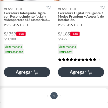
VLASS TECH
VLASS TECH
Cerradura Inteligente Digital
Cerradura Digital Inteligente 7
con Reconocimiento facial y
Modos Premium + Asesoría de
Videoportero s18+asesoria de
Instalación.
instalación
Por VLASS TECH
Por VLASS TECH
S/ 759
S/ 185
-31%
-63%
S/ 1,100
S/ 499
Llega mañana
Llega mañana
Retira mañana
Retira hoy
(5)
Agregar
Agregar
1