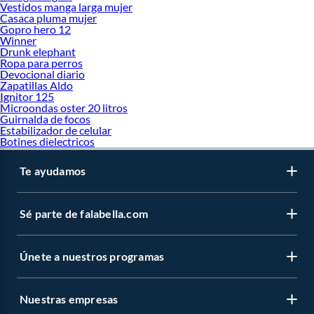
Vestidos manga larga mujer
Casaca pluma mujer
Gopro hero 12
Winner
Drunk elephant
Ropa para perros
Devocional diario
Zapatillas Aldo
Ignitor 125
Microondas oster 20 litros
Guirnalda de focos
Estabilizador de celular
Botines dielectricos
Te ayudamos
Sé parte de falabella.com
Únete a nuestros programas
Nuestras empresas