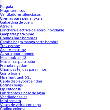
Pergola
Mugs termicos
Ventiladores silenciosos
Cremas para peinar Skala
Gabardina de cuero
Atrevia
Lonchera electrica de acero inoxidable
Lamparas para ninas
Chullos para hombres
Camisa negra manga corta hombre
Trax cyzone
Aceite en spray
Azzaro pour homme
Macbook air 13
Muselinas para bebe
Franela algodon
Chompas tejidas para ninos
Gorra boina
Hp smart tank 515
Cable displayport a hdmi
Botines beige
Hp elitedesk
Lubricantes a base de agua
Ventilador solar
Mini camara
Vasos de vidrio con tapa
Codigo enigma