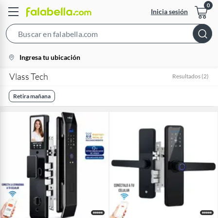
Inicia sesión
Search
Bar
location-
Ingresa tu ubicación
icon
Vlass Tech
Resultados
(
2
)
Retira mañana