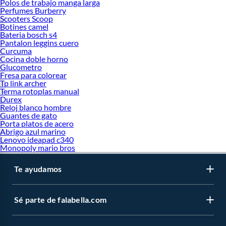
Polos de trabajo manga larga
Perfumes Burberry
Scooters Scoop
Botines camel
Bateria bosch s4
Pantalon leggins cuero
Curcuma
Cocina doble horno
Glucometro
Fresa para colorear
Tp link archer
Terma rotoplas manual
Durex
Reloj blanco hombre
Guantes de gato
Porta platos de acero
Abrigo azul marino
Lenovo ideapad c340
Monopoly mario bros
Te ayudamos
Sé parte de falabella.com