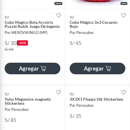
YJ
YJ
Cubo Magico Bola Arcoiris
Cubo Mágico 3x3 Corazón
Puzzle Rubik Juego De Ingenio
Rojo
Por MEROVIKINGO (MP)
Por Perucubos
S/ 30
S/ 45
-50%
S/ 60
Agregar
Agregar
YJ
YJ
Yuhu Megaminx magnetic
3X3X1 Floppy Stk Stickerless
Stickerless
Por Perucubos
Por Perucubos
S/ 35
S/ 85