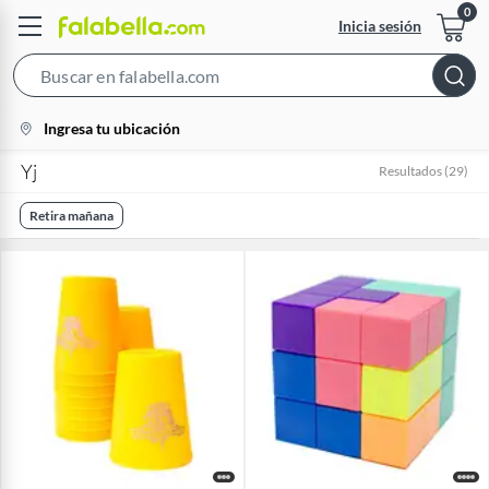
Inicia sesión
Search
Bar
location-
Ingresa tu ubicación
icon
Yj
Resultados
(
29
)
Retira mañana