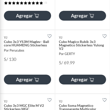
(1)
Agregar
Agregar
YJ
YJ
Cubo 3x3 YS3M Maglev - Ball
Cubo Magico Rubik 3x3
core HUAMENG Stickerless
Magnetico Stickerless Yulong
V2
Por Perucubos
Por GERTY
S/ 130
S/ 69.99
Agregar
Agregar
YJ
YJ
Cubo 3x3 MGC Elite M V2
Cubo Soma Magnetico
Stickerless MGC
Transparente Multicolor