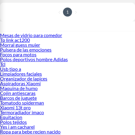
1
Mesas de vidrio para comedor
Tp link ac1200
Morral guess mujer
Pulsera de las emociones
Focos para motos
Polos deportivos hombre Adidas
Tcl
Usb tipo a
Limpiadores faciales
Organizador de lapices
Aspiradoras Xiaomi
Maquina de humo
Cojin antiescaras
Barcos de juguete
Tomatodo spiderman
Xiaomi 13t pro
Termoradiador imaco
Equitacion
Polos tejidos
Yes i am cacharel
Ropa para bebe recien nacido