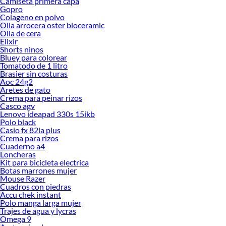
Camiseta primera capa
Gopro
Colageno en polvo
Olla arrocera oster bioceramic
Olla de cera
Elixir
Shorts ninos
Bluey para colorear
Tomatodo de 1 litro
Brasier sin costuras
Aoc 24g2
Aretes de gato
Crema para peinar rizos
Casco agv
Lenovo ideapad 330s 15ikb
Polo black
Casio fx 82la plus
Crema para rizos
Cuaderno a4
Loncheras
Kit para bicicleta electrica
Botas marrones mujer
Mouse Razer
Cuadros con piedras
Accu chek instant
Polo manga larga mujer
Trajes de agua y lycras
Omega 9