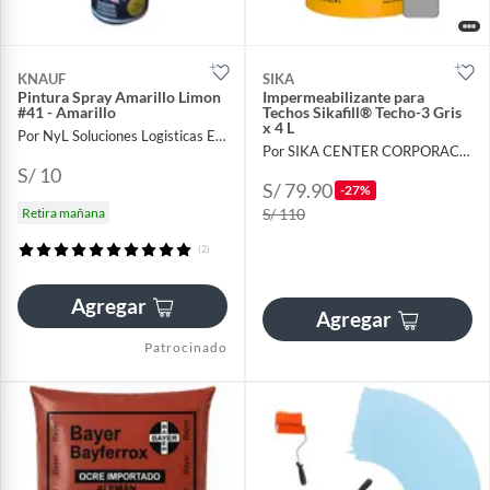
KNAUF
SIKA
Pintura Spray Amarillo Limon
Impermeabilizante para
#41 - Amarillo
Techos Sikafill® Techo-3 Gris
x 4 L
Por NyL Soluciones Logisticas EIRL
Por SIKA CENTER CORPORACIÓN LAU
S/ 10
S/ 79.90
-27%
Retira mañana
S/ 110
(2)
Agregar
Agregar
Patrocinado