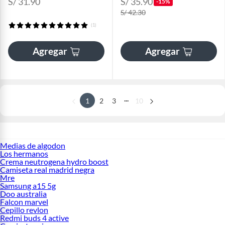
S/ 31.90
S/ 35.90
-15%
S/ 42.30
(1)
Agregar
Agregar
...
1
2
3
10
Medias de algodon
Los hermanos
Crema neutrogena hydro boost
Camiseta real madrid negra
Mre
Samsung a15 5g
Doo australia
Falcon marvel
Cepillo revlon
Redmi buds 4 active