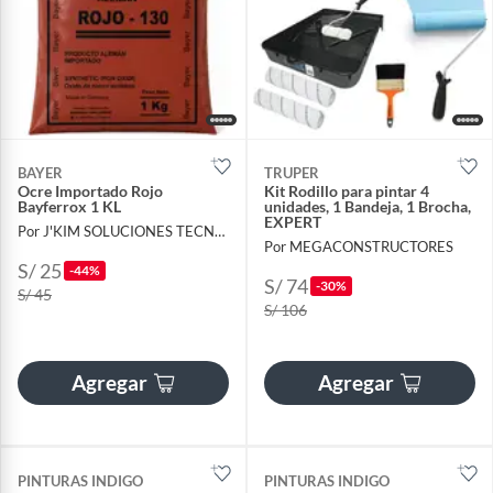
BAYER
TRUPER
Ocre Importado Rojo
Kit Rodillo para pintar 4
Bayferrox 1 KL
unidades, 1 Bandeja, 1 Brocha,
EXPERT
Por J'KIM SOLUCIONES TECNOLÓGICAS
Por MEGACONSTRUCTORES
S/ 25
-44%
S/ 74
-30%
S/ 45
S/ 106
Agregar
Agregar
PINTURAS INDIGO
PINTURAS INDIGO