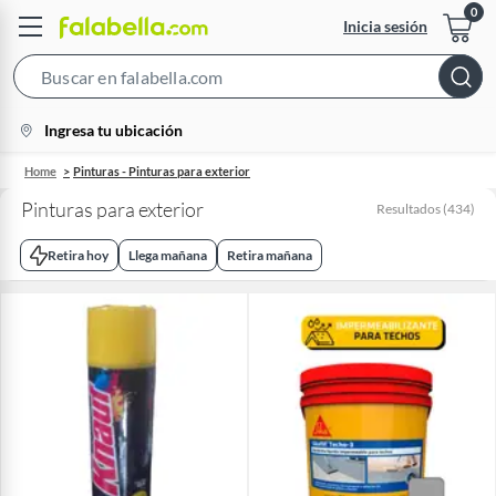
Inicia sesión
Search
Bar
location-
Ingresa tu ubicación
icon
Home
Pinturas - Pinturas para exterior
Pinturas para exterior
Resultados
(
434
)
Retira hoy
Llega mañana
Retira mañana