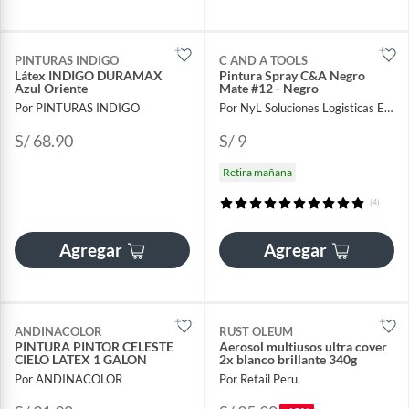
PINTURAS INDIGO
C AND A TOOLS
Látex INDIGO DURAMAX
Pintura Spray C&A Negro
Azul Oriente
Mate #12 - Negro
Por PINTURAS INDIGO
Por NyL Soluciones Logisticas EIRL
S/ 68.90
S/ 9
Retira mañana
(4)
Agregar
Agregar
ANDINACOLOR
RUST OLEUM
PINTURA PINTOR CELESTE
Aerosol multiusos ultra cover
CIELO LATEX 1 GALON
2x blanco brillante 340g
Por ANDINACOLOR
Por Retail Peru.