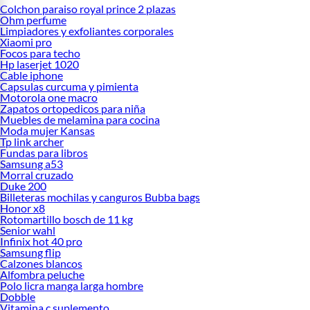
Colchon paraiso royal prince 2 plazas
Ohm perfume
Limpiadores y exfoliantes corporales
Xiaomi pro
Focos para techo
Hp laserjet 1020
Cable iphone
Capsulas curcuma y pimienta
Motorola one macro
Zapatos ortopedicos para niña
Muebles de melamina para cocina
Moda mujer Kansas
Tp link archer
Fundas para libros
Samsung a53
Morral cruzado
Duke 200
Billeteras mochilas y canguros Bubba bags
Honor x8
Rotomartillo bosch de 11 kg
Senior wahl
Infinix hot 40 pro
Samsung flip
Calzones blancos
Alfombra peluche
Polo licra manga larga hombre
Dobble
Vitamina c suplemento