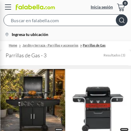
Inicia sesión
Search
Bar
location-
Ingresa tu ubicación
icon
Home
Jardín y terraza - Parrillas y accesorios
Parrillas de Gas
Parrillas de Gas - 3
Resultados
(
3
)