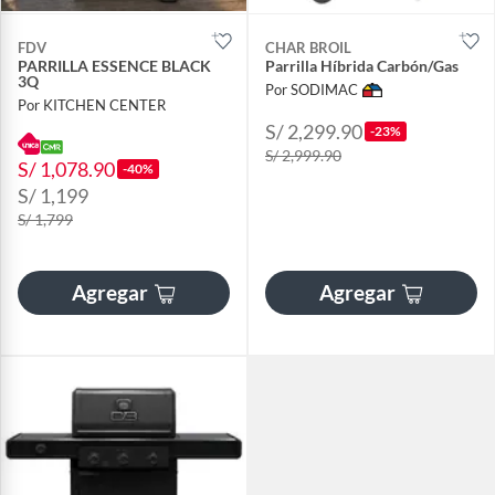
FDV
CHAR BROIL
PARRILLA ESSENCE BLACK
Parrilla Híbrida Carbón/Gas
3Q
Por SODIMAC
Por KITCHEN CENTER
S/ 2,299.90
-23%
S/ 2,999.90
S/ 1,078.90
-40%
S/ 1,199
S/ 1,799
Agregar
Agregar