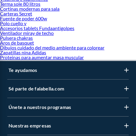
Terma sole 80 litros
Cortinas modernas para sala
Carteras Secret
Fuente de poder 600w
Polo cuello v
Accesorios tablets Fundaantigolpes
Ventilador miray de techo
Pulsera chakras
Aros de basquet
Dibujos cuidado del medio ambiente para colorear
Zapatillas nina Adidas
Proteinas para aumentar masa muscular
Te ayudamos
Sé parte de falabella.com
Únete a nuestros programas
Nuestras empresas