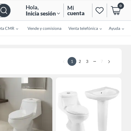
0
Hola
,
Mi
cuenta
Inicia sesión
eta CMR
Vende y comisiona
Venta telefónica
Ayuda
...
1
2
3
7