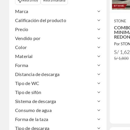
Retira hoy
Retira mañana
Marca
Calificación del producto
STONE
COMB
Precio
MINIM
REDON
Vendido por
DORAD
Por STO
EMA
Color
S/ 1,6
Material
S/ 1,800
Forma
Distancia de descarga
Tipo de WC
Tipo de sifón
Sistema de descarga
Consumo de agua
Forma de la taza
Tipo de descarga