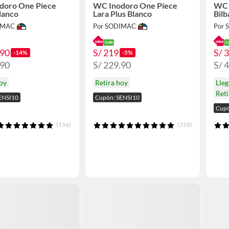
doro One Piece
WC Inodoro One Piece
WC 
lanco
Lara Plus Blanco
Bilb
IMAC
Por SODIMAC
Por
.90
S/ 219
S/ 
-14%
-5%
.90
S/ 229.90
S/ 
hoy
Retira hoy
Lle
Reti
ENSI10
Cupón: SENSI10
Cupó
(156)
(318)