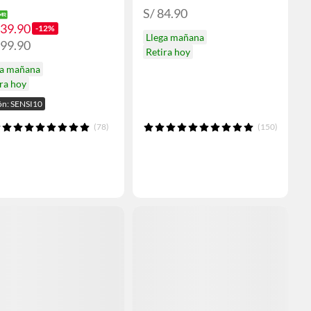
S/ 84.90
439.90
-12%
Llega mañana
499.90
Retira hoy
ga mañana
ra hoy
n: SENSI10
(78)
(150)