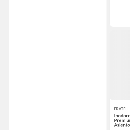
FRATELL
Inodoro
Premiu
Asiento
680X40