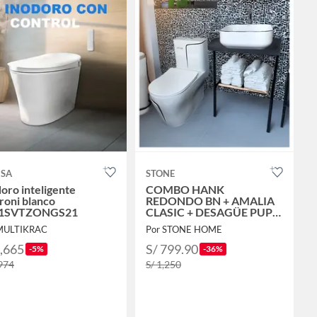
NSA
STONE
oro inteligente
COMBO HANK
roni blanco
REDONDO BN + AMALIA
1SVTZONGS21
CLASIC + DESAGÜE PUP
UP PBOWL BLACK
MULTIKRAC
Por STONE HOME
5,665
S/ 799.90
-5%
-36%
,974
S/ 1,250