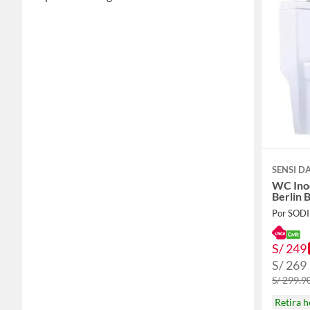
SENSI 
WC Ino
Berlin 
Por SOD
S/ 249
S/ 269
S/ 299.9
Retira 