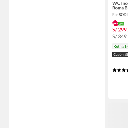
WC Ino
Roma B
Por SOD
S/ 299
S/ 349
Retira 
Cupón: S