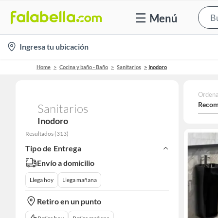
Menú
location-
Ingresa tu ubicación
icon
Home
Cocina y baño - Baño
Sanitarios
Inodoro
Ordena
Recom
Sanitarios
Inodoro
Resultados
(
313
)
Tipo de Entrega
Envío a domicilio
Llega hoy
Llega mañana
Retiro en un punto