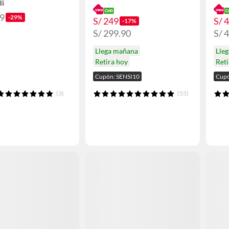
li
99
-29%
S/ 249
S/ 
-17%
S/ 299.90
S/ 
Llega mañana
Lle
Retira hoy
Reti
Cupón: SENSI10
Cupó
(3)
(55)