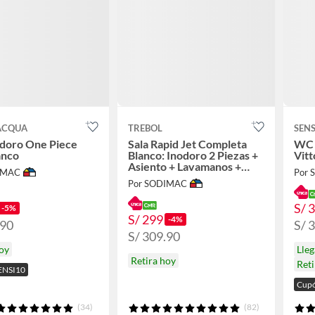
DACQUA
TREBOL
SEN
doro One Piece
Sala Rapid Jet Completa
WC 
anco
Blanco: Inodoro 2 Piezas +
Vitt
Asiento + Lavamanos +
IMAC
Por
Pedestal
Por SODIMAC
S/ 
-5%
S/ 299
-4%
.90
S/ 
S/ 309.90
hoy
Lle
Retira hoy
Reti
ENSI10
Cupó
(34)
(82)