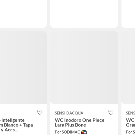
I
SENSI DACQUA
SEN
 inteligente
WC Inodoro One Piece
WC 
m Blanco + Tapa
Lara Plus Bone
Gra
 y Accs
Por SODIMAC
Por
0X450 - Premium