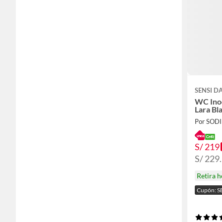
SENSI 
WC Ino
Lara Bl
Por SOD
S/ 219
S/ 229
Retira 
Cupón: S