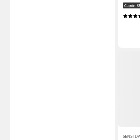
Cupón: S
SENSI 