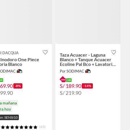
SI DACQUA
Taza Acuacer - Laguna
Inodoro One Piece
Blanco + Tanque Acuacer
oria Blanco
Ecoline Pal Bco + Lavatorio
Bali Blanco.
 SODIMAC
Por SODIMAC
369.90
S/ 189.90
-8%
-14%
399.90
S/ 219.90
ga mañana
ra hoy
n: SENSI10
(63)