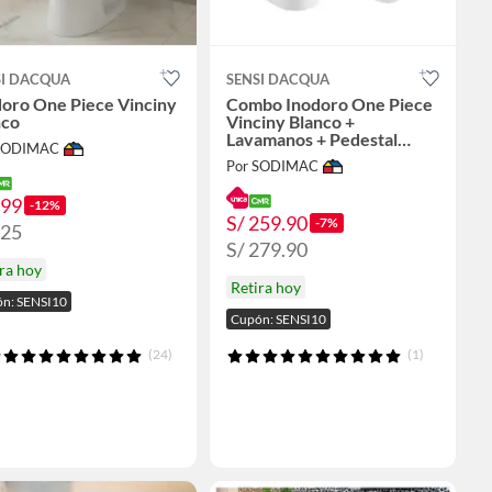
SI DACQUA
SENSI DACQUA
doro One Piece Vinciny
Combo Inodoro One Piece
nco
Vinciny Blanco +
Lavamanos + Pedestal
 SODIMAC
Florencia
Por SODIMAC
199
-12%
S/ 259.90
-7%
225
S/ 279.90
ra hoy
Retira hoy
n: SENSI10
Cupón: SENSI10
(24)
(1)