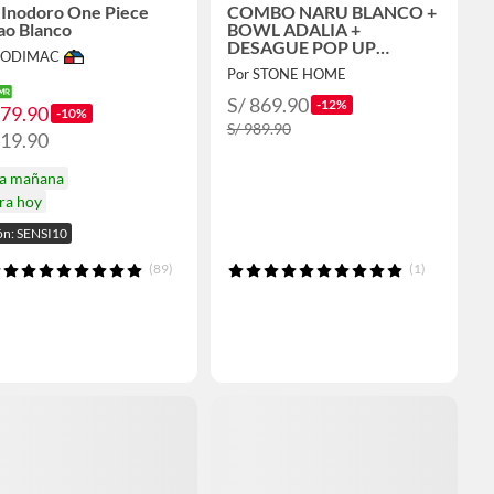
Inodoro One Piece
COMBO NARU BLANCO +
ao Blanco
BOWL ADALIA +
DESAGUE POP UP
 SODIMAC
PBOWL CROMADO
Por STONE HOME
S/ 869.90
-12%
379.90
-10%
S/ 989.90
419.90
ga mañana
ra hoy
n: SENSI10
(89)
(1)