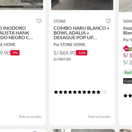
STONE
SEN
O INODORO
COMBO NARU BLANCO +
Ino
ALISTA HANK
BOWL ADALIA +
Bla
DO NEGRO C
DESAGUE POP UP
Por
O + LAVAMANOS
PBOWL CROMADO
NE HOME
Por STONE HOME
29.90
S/ 869.90
-9%
-12%
S/ 
S/ 989.90
S/ 
Reti
Cupó
(1)
Patrocinado
Patrocinado