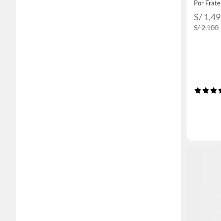
Por Fratel
S/ 1,4
S/ 2,100