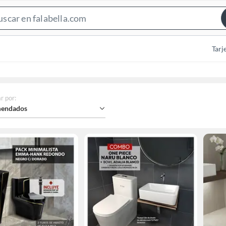
Search
Bar
Tarj
r por
:
endados