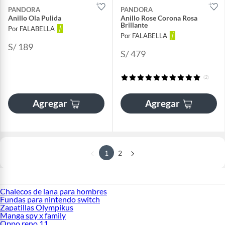
PANDORA
PANDORA
Anillo Ola Pulida
Anillo Rose Corona Rosa
Brillante
Por FALABELLA
Por FALABELLA
S/ 189
S/ 479
(2)
Agregar
Agregar
1
2
Chalecos de lana para hombres
Fundas para nintendo switch
Zapatillas Olympikus
Manga spy x family
Oppo reno 11