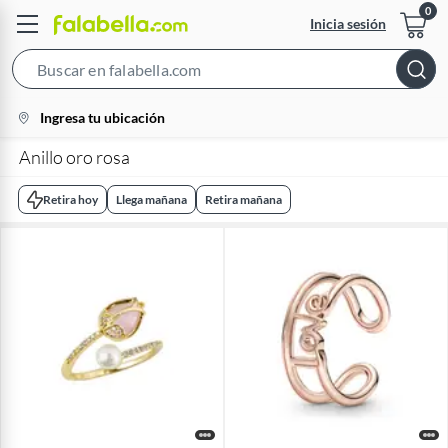
Inicia sesión
Search
Bar
location-
Ingresa tu ubicación
icon
Anillo oro rosa
Retira hoy
Llega mañana
Retira mañana