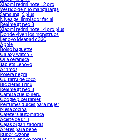
Xiaomi redmi note 12 pro
Vestido de hilo manga larga
Samsung j6 plus
Nivea gel limpiador facial
Realme gt neo 3
Xiaomi redmi note 14 pro plus
Donde viven los monstruos
Lenovo ideapad d330
Apple
Bolso baguette
Galaxy watch 7
Olla ceramica
Tablets Lenovo
Arrimos
Polera negra
Guitarra de coco
Bicicletas Trinx
Realme gt neo 3
Camisa cuello neru
Google pixel tablet
Perfumes dulces para mujer
Mesa cocina
Cafetera automatica
Aceite de krill
Cajas organizadoras
Aretes para bebe
Rubor cyzone
Laptop lenovo core i7