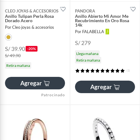
CLEO JOYAS & ACCESORIOS
PANDORA
Anillo Tulipan Perla Rosa
Anillo Abierto Mi Amor Me
Dorado Acero
Recubrimiento En Oro Rosa
14k
Por Cleo joyas & accesorios
Por FALABELLA
S/ 279
S/ 39.90
-20%
Llega mañana
S/ 49.90
Retira mañana
Retira mañana
(1)
Agregar
Agregar
Patrocinado