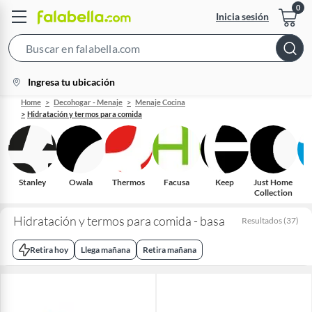
Inicia sesión
Search
Bar
location-
Ingresa tu ubicación
icon
Home
Decohogar - Menaje
Menaje Cocina
Hidratación y termos para comida
Stanley
Owala
Thermos
Facusa
Keep
Just Home
Collection
Hidratación y termos para comida - basa
Resultados
(
37
)
Retira hoy
Llega mañana
Retira mañana