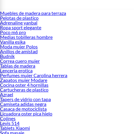
Muebles de madera para terraza
Pelotas de plastico
Adrenaline yanbal
Ropa sport elegante
Poco m6 pro
Medias tobilleras hombre
Vanilla esika
Moda mujer Polos
Anillos de amistad
Budnik
Correa cuero mujer
Tablas de madera
Lenceria erotica
Perfumes mujer Carolina herrera
Zapatos mujer Modare
Cocina oster 4 hornillas
Cartucheras de plastico
Azrael
Tapers de vidrio con tapa
Camiseta adidas negra
Casaca de motociclista
Licuadora oster pica hielo
Cojines
Levis 514
Tablets Xiaomi
Sofa masaje