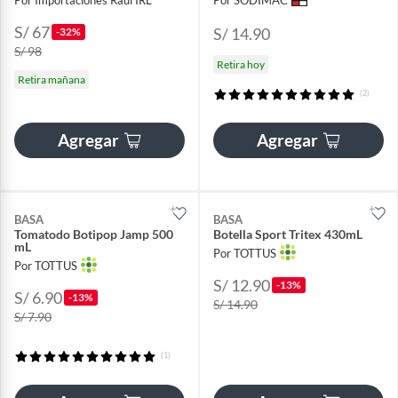
Por Importaciones Raúl IRL
Por SODIMAC
S/ 67
S/ 14.90
-32%
S/ 98
Retira hoy
Retira mañana
(2)
Agregar
Agregar
BASA
BASA
Tomatodo Botipop Jamp 500
Botella Sport Tritex 430mL
mL
Por TOTTUS
Por TOTTUS
S/ 12.90
-13%
S/ 6.90
-13%
S/ 14.90
S/ 7.90
(1)