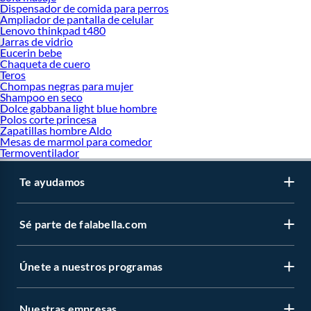
Dispensador de comida para perros
Ampliador de pantalla de celular
Lenovo thinkpad t480
Jarras de vidrio
Eucerin bebe
Chaqueta de cuero
Teros
Chompas negras para mujer
Shampoo en seco
Dolce gabbana light blue hombre
Polos corte princesa
Zapatillas hombre Aldo
Mesas de marmol para comedor
Termoventilador
Te ayudamos
Sé parte de falabella.com
Únete a nuestros programas
Nuestras empresas