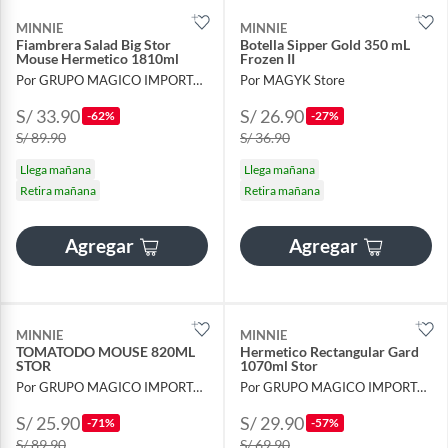
MINNIE
MINNIE
Fiambrera Salad Big Stor
Botella Sipper Gold 350 mL
Mouse Hermetico 1810ml
Frozen II
Por GRUPO MAGICO IMPORTACIONES
Por MAGYK Store
S/ 33.90
S/ 26.90
-62%
-27%
S/ 89.90
S/ 36.90
Llega mañana
Llega mañana
Retira mañana
Retira mañana
Agregar
Agregar
MINNIE
MINNIE
TOMATODO MOUSE 820ML
Hermetico Rectangular Gard
STOR
1070ml Stor
Por GRUPO MAGICO IMPORTACIONES
Por GRUPO MAGICO IMPORTACIONES
S/ 25.90
S/ 29.90
-71%
-57%
S/ 89.90
S/ 69.90