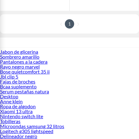
1
Jabon de glicerina
Sombrero amarillo
Pantalones a la cadera
Rayo negro marvel
Bose quietcomfort 35 ii
Jbl clip 5
Fajas de broches
Bcaa suplemento
Serum pestañas natura
Desktop
Anne klein
Ropa de algodon
Xiaomi 13 ultra
Nintendo switch lite
Tobilleras
Microondas samsung 32 litros
Logitech g305 lightspeed
Delineador negro