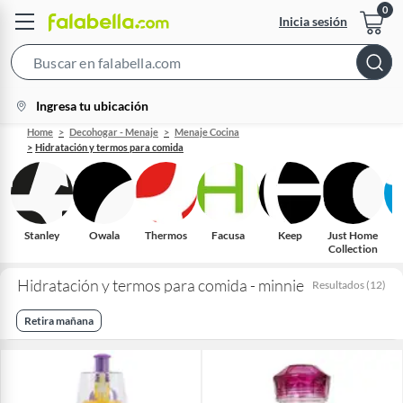
Inicia sesión
Search
Bar
location-
Ingresa tu ubicación
icon
Home
Decohogar - Menaje
Menaje Cocina
Hidratación y termos para comida
Stanley
Owala
Thermos
Facusa
Keep
Just Home
Collection
Hidratación y termos para comida - minnie
Resultados
(
12
)
Retira mañana