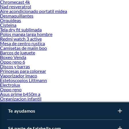
Chromecast 4k
Nad resveratrol
Aire acondicionado portatil midea
Desmaquillantes
Orquideas
Cisteina
Tela dry fit sublimada
Polos manga larga hombre
Redmi watch 3 active
Mesa de centro rustica
Camisetas de majin boo
Barcos de juguete
Boxeo Venda
Oppo reno 6
Discos y barras
Princesas para colorear
Vaporizador imaco
Estetoscopios Littmann
Electrolux
Oppo reno
Asus prime b450m a
Organizacion infantil
Te ayudamos
Sé parte de falabella.com