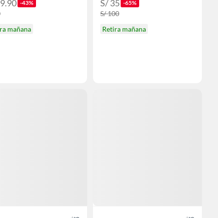
39.90
S/ 35
-43%
-65%
0
S/ 100
ira mañana
Retira mañana