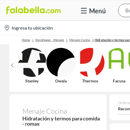
Menú
location-
Ingresa tu ubicación
icon
Home
Decohogar - Menaje
Menaje Cocina
Hidratación y termos pa
Stanley
Owala
Thermos
Facusa
Ordena
Recom
Menaje Cocina
Hidratación y termos para comida
- romax