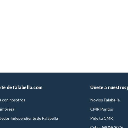
rte de falabella.com
Únete a nuestros
a con nosotros
Novios Falabella
 empresa
CMR Puntos
dedor Independiente de Falabella
Pide tu CMR
Cyber WOW 2026