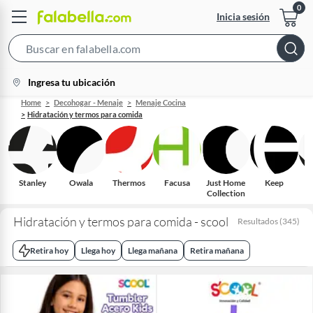
Inicia sesión
Search
Bar
location-
Ingresa tu ubicación
icon
Home
Decohogar - Menaje
Menaje Cocina
Hidratación y termos para comida
Stanley
Owala
Thermos
Facusa
Just Home
Keep
Collection
Hidratación y termos para comida - scool
Resultados
(
345
)
Retira hoy
Llega hoy
Llega mañana
Retira mañana