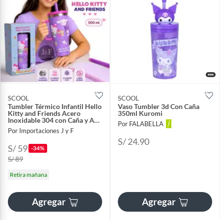
SCOOL
SCOOL
Tumbler Térmico Infantil Hello
Vaso Tumbler 3d Con Caña
Kitty and Friends Acero
350ml Kuromi
Inoxidable 304 con Caña y Asa
Por FALABELLA
500 ml Libre de BPA
Por Importaciones J y F
Antiderrame
S/ 24.90
S/ 59
-34%
S/ 89
Retira mañana
Agregar
Agregar