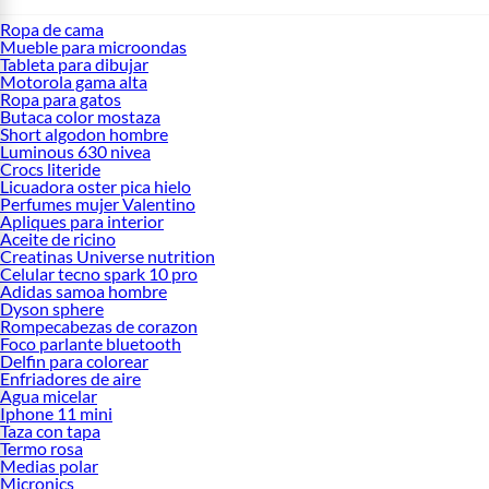
Ropa de cama
Mueble para microondas
Tableta para dibujar
Motorola gama alta
Ropa para gatos
Butaca color mostaza
Short algodon hombre
Luminous 630 nivea
Crocs literide
Licuadora oster pica hielo
Perfumes mujer Valentino
Apliques para interior
Aceite de ricino
Creatinas Universe nutrition
Celular tecno spark 10 pro
Adidas samoa hombre
Dyson sphere
Rompecabezas de corazon
Foco parlante bluetooth
Delfin para colorear
Enfriadores de aire
Agua micelar
Iphone 11 mini
Taza con tapa
Termo rosa
Medias polar
Micronics