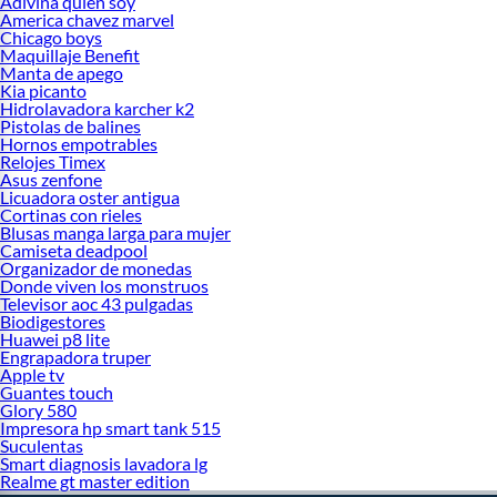
Adivina quien soy
America chavez marvel
Chicago boys
Maquillaje Benefit
Manta de apego
Kia picanto
Hidrolavadora karcher k2
Pistolas de balines
Hornos empotrables
Relojes Timex
Asus zenfone
Licuadora oster antigua
Cortinas con rieles
Blusas manga larga para mujer
Camiseta deadpool
Organizador de monedas
Donde viven los monstruos
Televisor aoc 43 pulgadas
Biodigestores
Huawei p8 lite
Engrapadora truper
Apple tv
Guantes touch
Glory 580
Impresora hp smart tank 515
Suculentas
Smart diagnosis lavadora lg
Realme gt master edition