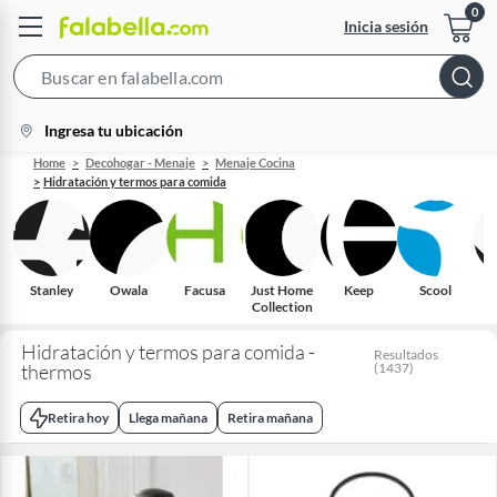
Inicia sesión
Search
Bar
location-
Ingresa tu ubicación
icon
Home
Decohogar - Menaje
Menaje Cocina
Hidratación y termos para comida
Stanley
Owala
Facusa
Just Home
Keep
Scool
Collection
Hidratación y termos para comida -
Resultados
thermos
(
1437
)
Retira hoy
Llega mañana
Retira mañana