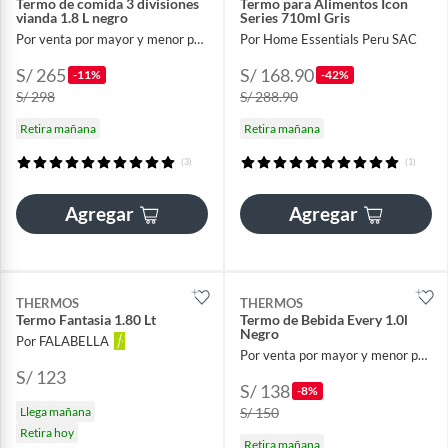
Termo de comida 3 divisiones
Termo para Alimentos Icon
vianda 1.8 L negro
Series 710ml Gris
Por venta por mayor y menor para el hogar
Por Home Essentials Peru SAC
S/ 265
S/ 168.90
-11%
-42%
S/ 298
S/ 288.90
Retira mañana
Retira mañana
(3)
(1)
Agregar
Agregar
THERMOS
THERMOS
Termo Fantasia 1.80 Lt
Termo de Bebida Every 1.0l
Negro
Por FALABELLA
Por venta por mayor y menor para el hogar
S/ 123
S/ 138
-8%
Llega mañana
S/ 150
Retira hoy
Retira mañana