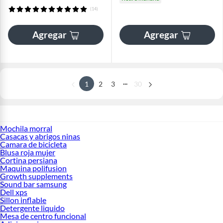
(14)
Agregar
Agregar
...
1
2
3
30
Mochila morral
Casacas y abrigos ninas
Camara de bicicleta
Blusa roja mujer
Cortina persiana
Maquina polifusion
Growth supplements
Sound bar samsung
Dell xps
Sillon inflable
Detergente liquido
Mesa de centro funcional