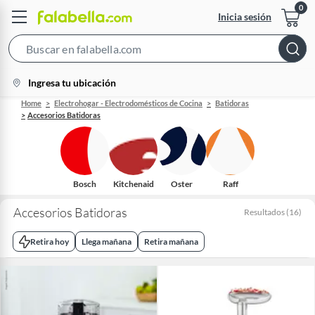
Inicia sesión
Search
Bar
location-
Ingresa tu ubicación
icon
Home
Electrohogar - Electrodomésticos de Cocina
Batidoras
Accesorios Batidoras
Bosch
Kitchenaid
Oster
Raff
Accesorios Batidoras
Resultados
(
16
)
Retira hoy
Llega mañana
Retira mañana