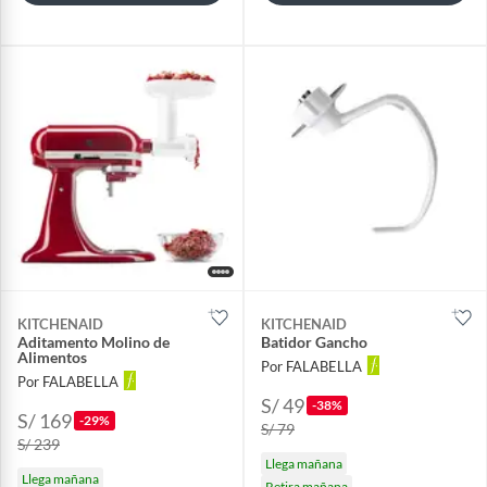
KITCHENAID
KITCHENAID
Aditamento Molino de
Batidor Gancho
Alimentos
Por FALABELLA
Por FALABELLA
S/ 49
-38%
S/ 169
-29%
S/ 79
S/ 239
Llega mañana
Llega mañana
Retira mañana