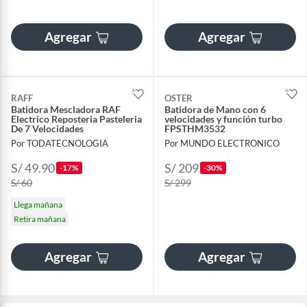
Agregar
Agregar
RAFF
OSTER
Batidora Mescladora RAF
Batidora de Mano con 6
Electrico Reposteria Pasteleria
velocidades y función turbo
De 7 Velocidades
FPSTHM3532
Por TODATECNOLOGIA
Por MUNDO ELECTRONICO
S/ 49.90
S/ 209
-17%
-30%
S/ 60
S/ 299
Llega mañana
Retira mañana
Agregar
Agregar