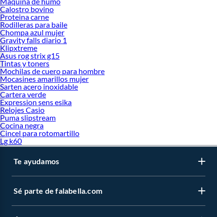
Maquina de humo
Calostro bovino
Proteina carne
Rodilleras para baile
Chompa azul mujer
Gravity falls diario 1
Klipxtreme
Asus rog strix g15
Tintas y toners
Mochilas de cuero para hombre
Mocasines amarillos mujer
Sarten acero inoxidable
Cartera verde
Expression sens esika
Relojes Casio
Puma slipstream
Cocina negra
Cincel para rotomartillo
Lg k60
Te ayudamos
Sé parte de falabella.com