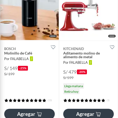
BOSCH
KITCHENAID
Molinillo de Café
Aditamento molino de
alimento de metal
Por FALABELLA
Por FALABELLA
S/ 149
-25%
S/ 479
-20%
S/ 199
S/ 599
Llega mañana
Retira hoy
(13)
(1)
Agregar
Agregar