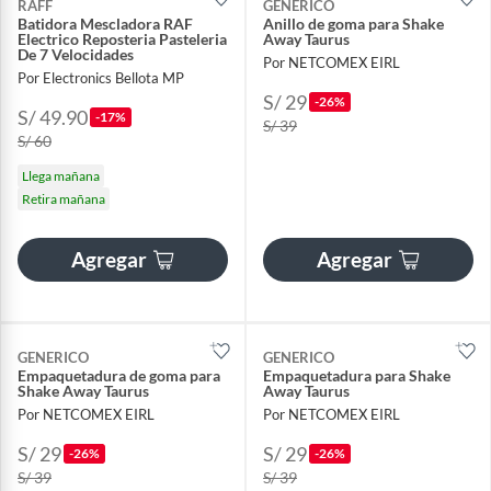
RAFF
GENERICO
Batidora Mescladora RAF
Anillo de goma para Shake
Electrico Reposteria Pasteleria
Away Taurus
De 7 Velocidades
Por NETCOMEX EIRL
Por Electronics Bellota MP
S/ 29
-26%
S/ 49.90
-17%
S/ 39
S/ 60
Llega mañana
Retira mañana
Agregar
Agregar
GENERICO
GENERICO
Empaquetadura de goma para
Empaquetadura para Shake
Shake Away Taurus
Away Taurus
Por NETCOMEX EIRL
Por NETCOMEX EIRL
S/ 29
S/ 29
-26%
-26%
S/ 39
S/ 39