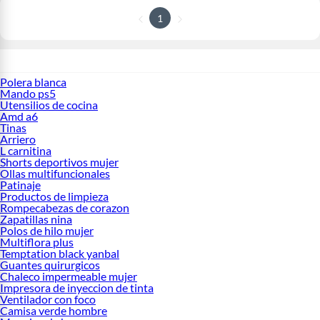
1
Polera blanca
Mando ps5
Utensilios de cocina
Amd a6
Tinas
Arriero
L carnitina
Shorts deportivos mujer
Ollas multifuncionales
Patinaje
Productos de limpieza
Rompecabezas de corazon
Zapatillas nina
Polos de hilo mujer
Multiflora plus
Temptation black yanbal
Guantes quirurgicos
Chaleco impermeable mujer
Impresora de inyeccion de tinta
Ventilador con foco
Camisa verde hombre