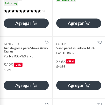
Retira hoy
(1)
Agregar
Agregar
GENERICO
OSTER
Aro de goma para Shake Away
Vaso para Licuadora TAPA
Taurus
Por ULTRA G
Por NETCOMEX EIRL
S/ 63
-59%
S/ 29
-26%
S/ 155
S/ 39
Agregar
Agregar