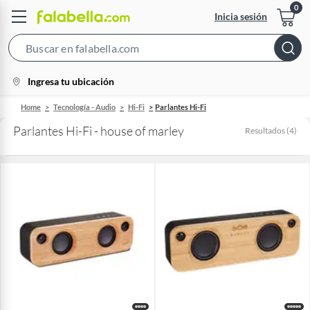
Inicia sesión
Search
Bar
location-
Ingresa tu ubicación
icon
Home
Tecnología - Audio
Hi-Fi
Parlantes Hi-Fi
Parlantes Hi-Fi - house of marley
Resultados
(
4
)