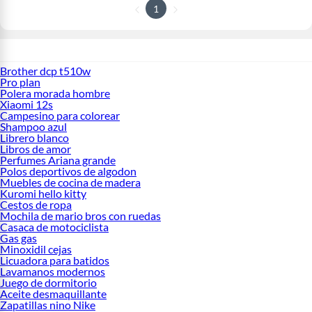
1
Brother dcp t510w
Pro plan
Polera morada hombre
Xiaomi 12s
Campesino para colorear
Shampoo azul
Librero blanco
Libros de amor
Perfumes Ariana grande
Polos deportivos de algodon
Muebles de cocina de madera
Kuromi hello kitty
Cestos de ropa
Mochila de mario bros con ruedas
Casaca de motociclista
Gas gas
Minoxidil cejas
Licuadora para batidos
Lavamanos modernos
Juego de dormitorio
Aceite desmaquillante
Zapatillas nino Nike