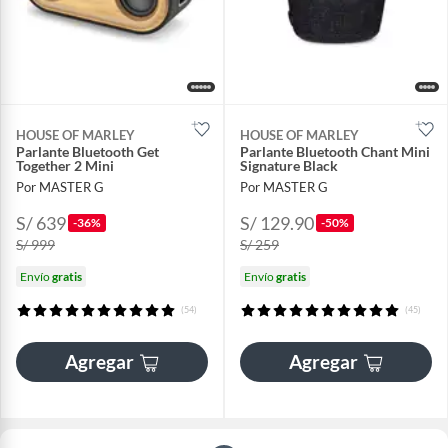
HOUSE OF MARLEY
HOUSE OF MARLEY
Parlante Bluetooth Get
Parlante Bluetooth Chant Mini
Together 2 Mini
Signature Black
Por MASTER G
Por MASTER G
S/ 639
S/ 129.90
-36%
-50%
S/ 999
S/ 259
Envío
gratis
Envío
gratis
(54)
(45)
Agregar
Agregar