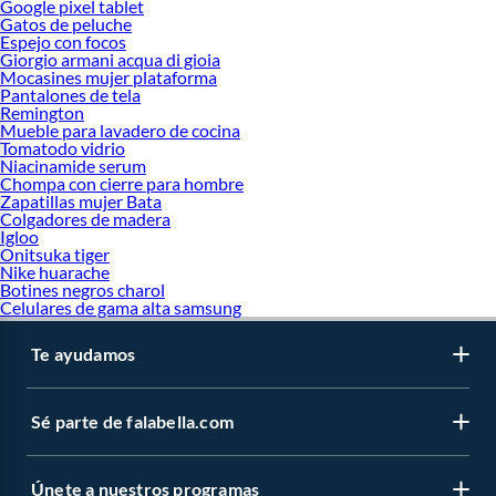
Google pixel tablet
Gatos de peluche
Espejo con focos
Giorgio armani acqua di gioia
Mocasines mujer plataforma
Pantalones de tela
Remington
Mueble para lavadero de cocina
Tomatodo vidrio
Niacinamide serum
Chompa con cierre para hombre
Zapatillas mujer Bata
Colgadores de madera
Igloo
Onitsuka tiger
Nike huarache
Botines negros charol
Celulares de gama alta samsung
Te ayudamos
Sé parte de falabella.com
Únete a nuestros programas