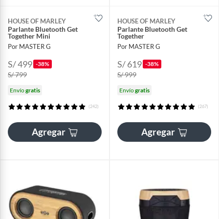
HOUSE OF MARLEY
HOUSE OF MARLEY
Parlante Bluetooth Get
Parlante Bluetooth Get
Together Mini
Together
Por MASTER G
Por MASTER G
S/ 499
S/ 619
-38%
-38%
S/ 799
S/ 999
Envío
gratis
Envío
gratis
(242)
(267)
Agregar
Agregar