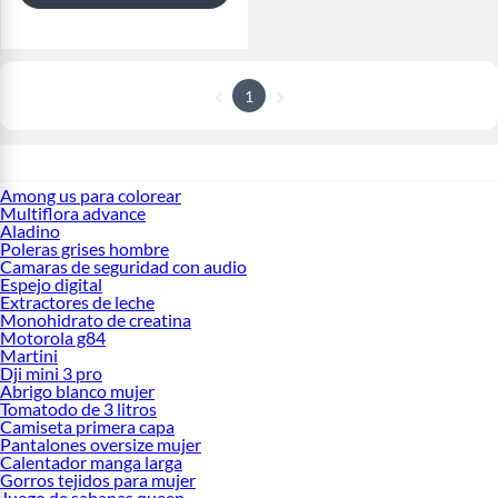
1
Among us para colorear
Multiflora advance
Aladino
Poleras grises hombre
Camaras de seguridad con audio
Espejo digital
Extractores de leche
Monohidrato de creatina
Motorola g84
Martini
Dji mini 3 pro
Abrigo blanco mujer
Tomatodo de 3 litros
Camiseta primera capa
Pantalones oversize mujer
Calentador manga larga
Gorros tejidos para mujer
Juego de sabanas queen