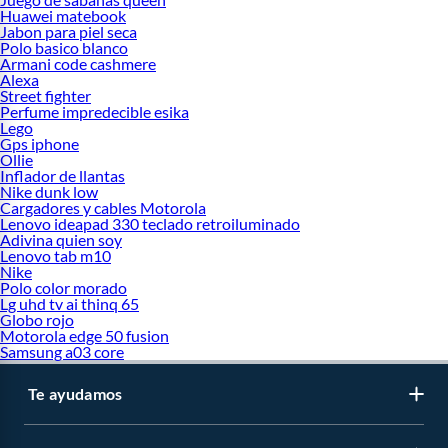
Huawei matebook
Jabon para piel seca
Polo basico blanco
Armani code cashmere
Alexa
Street fighter
Perfume impredecible esika
Lego
Gps iphone
Ollie
Inflador de llantas
Nike dunk low
Cargadores y cables Motorola
Lenovo ideapad 330 teclado retroiluminado
Adivina quien soy
Lenovo tab m10
Nike
Polo color morado
Lg uhd tv ai thinq 65
Globo rojo
Motorola edge 50 fusion
Samsung a03 core
Te ayudamos