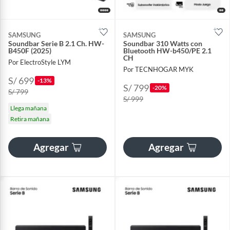
SAMSUNG
SAMSUNG
Soundbar Serie B 2.1 Ch. HW-
Soundbar 310 Watts con
B450F (2025)
Bluetooth HW-b450/PE 2.1
CH
Por ElectroStyle LYM
Por TECNHOGAR MYK
S/ 699
-13%
S/ 799
-20%
S/ 799
S/ 999
Llega mañana
Retira mañana
Agregar
Agregar