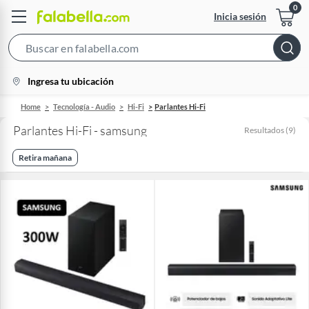
Inicia sesión
Search
Bar
location-
Ingresa tu ubicación
icon
Home
Tecnología - Audio
Hi-Fi
Parlantes Hi-Fi
Parlantes Hi-Fi - samsung
Resultados
(
9
)
Retira mañana