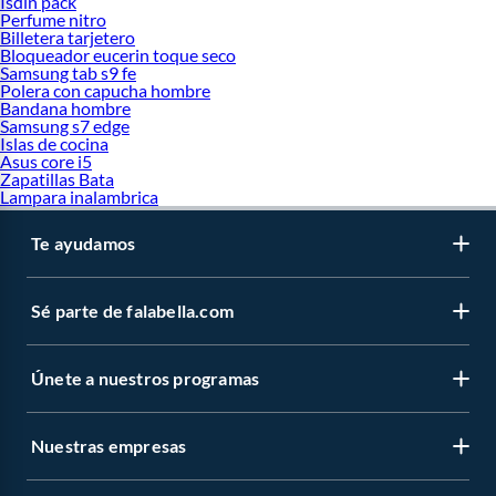
Isdin pack
Perfume nitro
Billetera tarjetero
Bloqueador eucerin toque seco
Samsung tab s9 fe
Polera con capucha hombre
Bandana hombre
Samsung s7 edge
Islas de cocina
Asus core i5
Zapatillas Bata
Lampara inalambrica
Te ayudamos
Sé parte de falabella.com
Únete a nuestros programas
Nuestras empresas