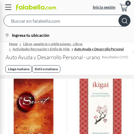
Inicia sesión
Search
Bar
location-
Ingresa tu ubicación
icon
Home
Libros, papelería y celebraciones - Libros
Actividades Recreación y Estilo de Vida
Auto Ayuda y Desarrollo Personal
Auto Ayuda y Desarrollo Personal - urano
Resultados
(
155
)
Llega mañana
Retira mañana