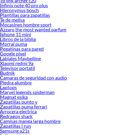
Tp link archer c20
Infinix note 40 pro plus
Hieronymus bosch
Plantillas para zapatillas
Te de melisa
Mocasines hombre sport
Azzaro the most wanted parfum
Iphone 11 mini
Libros de la biblia
Morral puma
Pegatinas para pared
Google pixel
Labiales Maybelline
Xiaomi redmi 9a
Televisor portatil
Budnik
Camaras de seguridad con audio
Piedra alumbre
Laptops
Marvel legends spiderman
Magnat esika
Zapatillas punto v
Zapatillas puma ferrari
Arrocera electrica
Redragon shark
Camisas manga larga hombre
Zapatillas I run
Samsung a21s