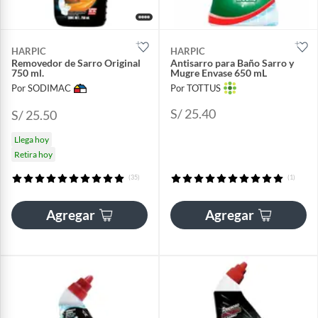
HARPIC
HARPIC
Removedor de Sarro Original
Antisarro para Baño Sarro y
750 ml.
Mugre Envase 650 mL
Por SODIMAC
Por TOTTUS
S/ 25.40
S/ 25.50
Llega hoy
Retira hoy
(35)
(1)
Agregar
Agregar