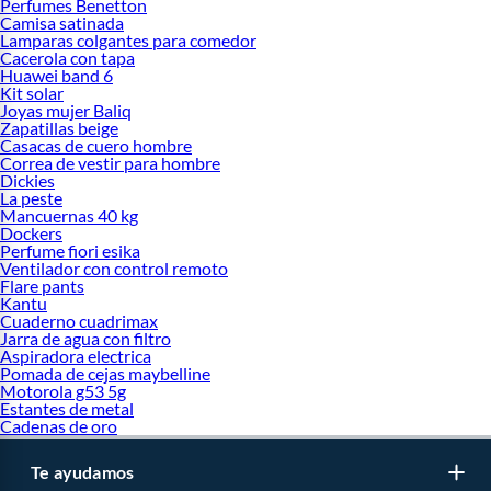
Perfumes Benetton
Camisa satinada
Lamparas colgantes para comedor
Cacerola con tapa
Huawei band 6
Kit solar
Joyas mujer Baliq
Zapatillas beige
Casacas de cuero hombre
Correa de vestir para hombre
Dickies
La peste
Mancuernas 40 kg
Dockers
Perfume fiori esika
Ventilador con control remoto
Flare pants
Kantu
Cuaderno cuadrimax
Jarra de agua con filtro
Aspiradora electrica
Pomada de cejas maybelline
Motorola g53 5g
Estantes de metal
Cadenas de oro
Te ayudamos