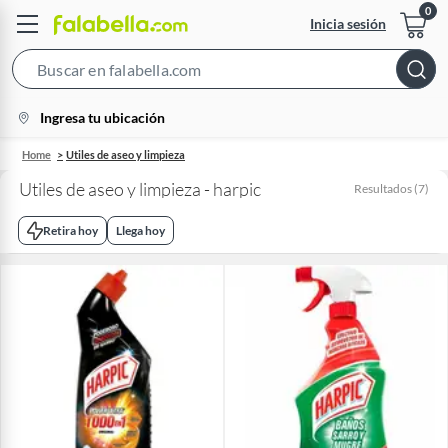
Inicia sesión
Search
Bar
location-
Ingresa tu ubicación
icon
Home
Utiles de aseo y limpieza
Utiles de aseo y limpieza - harpic
Resultados
(
7
)
Retira hoy
Llega hoy