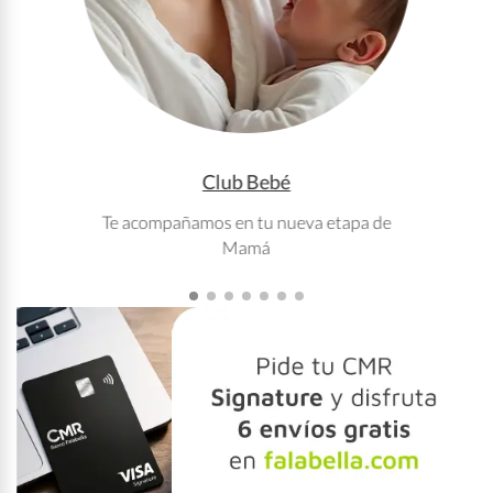
Club Bebé
Te acompañamos en tu nueva etapa de
T
Mamá