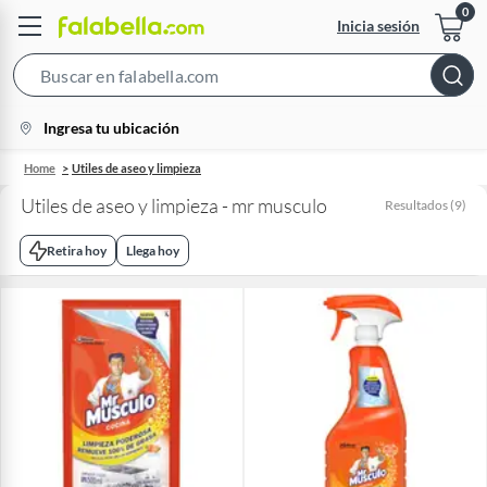
Inicia sesión
Search
Bar
location-
Ingresa tu ubicación
icon
Home
Utiles de aseo y limpieza
Utiles de aseo y limpieza - mr musculo
Resultados
(
9
)
Retira hoy
Llega hoy