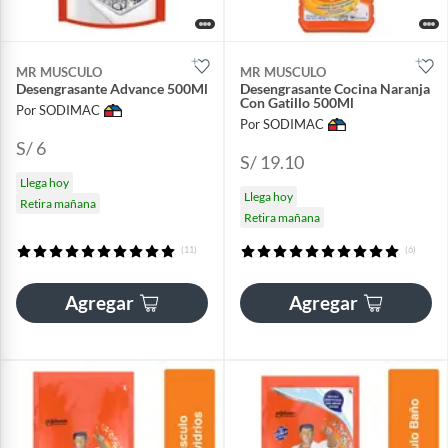
MR MUSCULO
MR MUSCULO
Desengrasante Advance 500Ml
Desengrasante Cocina Naranja
Con Gatillo 500Ml
Por SODIMAC
Por SODIMAC
S/ 6
S/ 19.10
Llega hoy
Llega hoy
Retira mañana
Retira mañana
(11)
(6)
Agregar
Agregar