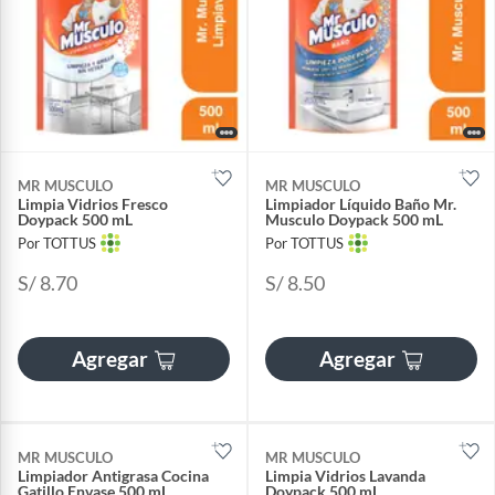
MR MUSCULO
MR MUSCULO
Limpia Vidrios Fresco
Limpiador Líquido Baño Mr.
Doypack 500 mL
Musculo Doypack 500 mL
Por TOTTUS
Por TOTTUS
S/ 8.70
S/ 8.50
Agregar
Agregar
MR MUSCULO
MR MUSCULO
Limpiador Antigrasa Cocina
Limpia Vidrios Lavanda
Gatillo Envase 500 mL
Doypack 500 mL