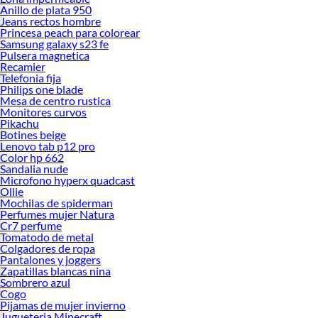
Anillo de plata 950
Jeans rectos hombre
Princesa peach para colorear
Samsung galaxy s23 fe
Pulsera magnetica
Recamier
Telefonia fija
Philips one blade
Mesa de centro rustica
Monitores curvos
Pikachu
Botines beige
Lenovo tab p12 pro
Color hp 662
Sandalia nude
Microfono hyperx quadcast
Ollie
Mochilas de spiderman
Perfumes mujer Natura
Cr7 perfume
Tomatodo de metal
Colgadores de ropa
Pantalones y joggers
Zapatillas blancas nina
Sombrero azul
Cogo
Pijamas de mujer invierno
Jugueteria Minecraft