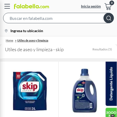
Inicia sesión
Search
Bar
location-
Ingresa tu ubicación
icon
Home
Utiles de aseo y limpieza
Utiles de aseo y limpieza - skip
Resultados
(
5
)