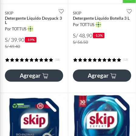
SKIP
SKIP
Detergente Líquido Doypack 3
Detergente Líquido Botella 3 L
L
Por TOTTUS
Por TOTTUS
S/ 48.90
-13%
S/ 39.90
-19%
S/ 56.50
S/ 49.40
(18)
(12)
Agregar
Agregar