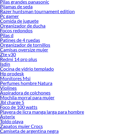
Pilas grandes panasonic
Pijamas de seda
Razer huntsman tournament edition
Pc gamer
Comida de juguete
Organizador de ducha
Focos redondos
Pilas d
Patines de 4 ruedas
Organizador de tornillos
Camisas oversize mujer
Zte v30
Redmi 14 pro plus
Isdin
Cocina de vidrio templado
Hp prodesk
Monitores Msi
Perfumes hombre Natura
Violines
Aspiradora de colchones
Mochila morral para mujer
Jbl charge 5
Foco de 100 watts
Playera de licra manga larga para hombre
Asterix
Toldo playa
Zapatos mujer Crocs
Camiseta de argentina negra