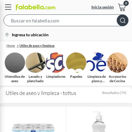
Inicia sesión
Search
Bar
location-
Ingresa tu ubicación
icon
Home
Utiles de aseo y limpieza
Utensilios de
Lavado y
Limpiadores
Papeles
Limpieza de
Accesorios
aseo
planchado
pisos y
de Cocina
superficies
Utiles de aseo y limpieza - tottus
Resultados
(
79
)