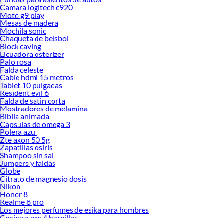
Camara logitech c920
Moto g9 play
Mesas de madera
Mochila sonic
Chaqueta de beisbol
Block caving
Licuadora osterizer
Palo rosa
Falda celeste
Cable hdmi 15 metros
Tablet 10 pulgadas
Resident evil 6
Falda de satin corta
Mostradores de melamina
Biblia animada
Capsulas de omega 3
Polera azul
Zte axon 50 5g
Zapatillas osiris
Shampoo sin sal
Jumpers y faldas
Globe
Citrato de magnesio dosis
Nikon
Honor 8
Realme 8 pro
Los mejores perfumes de esika para hombres
Cocina a gas 4 hornillas