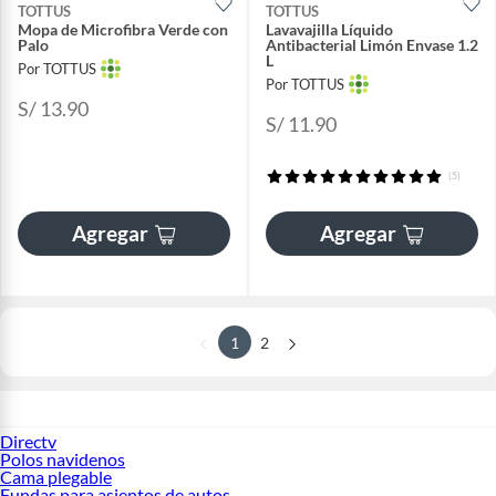
TOTTUS
TOTTUS
Mopa de Microfibra Verde con
Lavavajilla Líquido
Palo
Antibacterial Limón Envase 1.2
L
Por TOTTUS
Por TOTTUS
S/ 13.90
S/ 11.90
(5)
Agregar
Agregar
1
2
Directv
Polos navidenos
Cama plegable
Fundas para asientos de autos