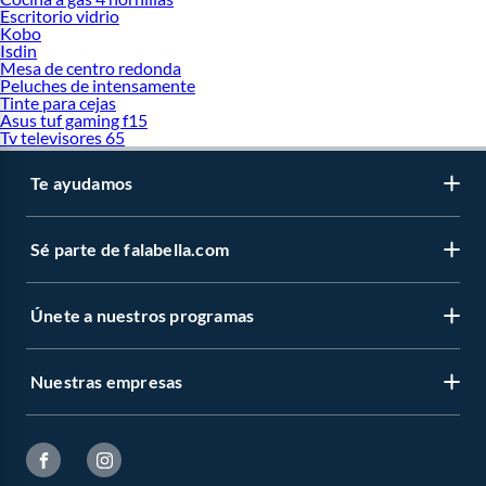
Escritorio vidrio
Kobo
Isdin
Mesa de centro redonda
Peluches de intensamente
Tinte para cejas
Asus tuf gaming f15
Tv televisores 65
Te ayudamos
Sé parte de falabella.com
Únete a nuestros programas
Nuestras empresas