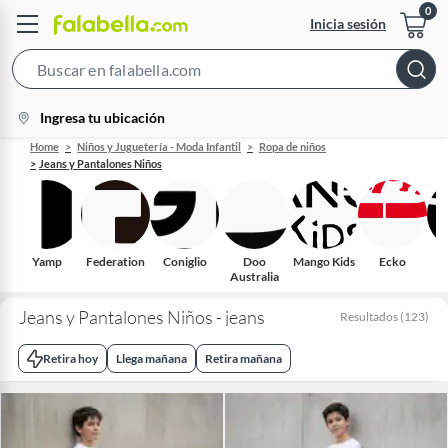
Inicia sesión
Search
Bar
location-
Ingresa tu ubicación
icon
Home
Niños y Juguetería - Moda Infantil
Ropa de niños
Jeans y Pantalones Niños
Yamp
Federation
Coniglio
Doo
Mango Kids
Ecko
Australia
Jeans y Pantalones Niños - jeans
Resultados
(
123
)
Retira hoy
Llega mañana
Retira mañana