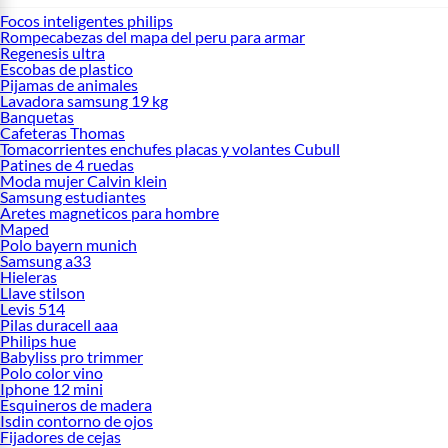
Focos inteligentes philips
Rompecabezas del mapa del peru para armar
Regenesis ultra
Escobas de plastico
Pijamas de animales
Lavadora samsung 19 kg
Banquetas
Cafeteras Thomas
Tomacorrientes enchufes placas y volantes Cubull
Patines de 4 ruedas
Moda mujer Calvin klein
Samsung estudiantes
Aretes magneticos para hombre
Maped
Polo bayern munich
Samsung a33
Hieleras
Llave stilson
Levis 514
Pilas duracell aaa
Philips hue
Babyliss pro trimmer
Polo color vino
Iphone 12 mini
Esquineros de madera
Isdin contorno de ojos
Fijadores de cejas